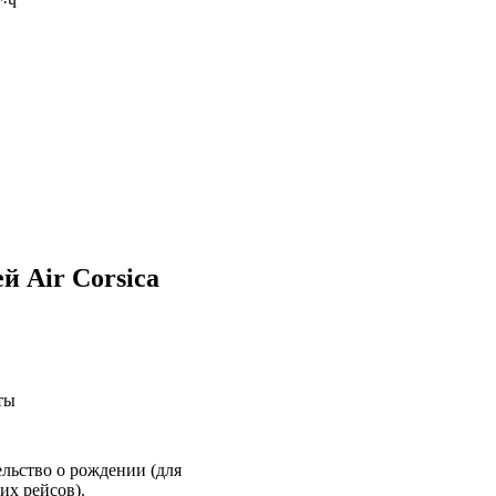
·ч
й Air Corsica
ты
ельство о рождении (для
их рейсов).