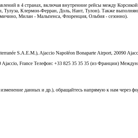
авлений в 4 странах, включая внутренние рейсы между Корсикой
н, Тулуза, Клермон-Ферран, Доль, Нант, Тулон). Также выполня
мичино, Милан - Мальпенса, Флоренция, Ольбия - сезонно).
rranée S.A.E.M.), Ajaccio Napoléon Bonaparte Airport, 20090 Ajacc
90 Ajaccio, France Телефон: +33 825 35 35 35 (из Франции) Между
, изменение данных и др.), обращайтесь напрямую к нам через ф