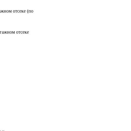
ажном отсеке (по
агажном отсеке