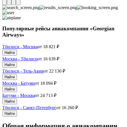
Популярные рейсы авиакомпании «Georgian
Airways»
Тбилиси - Москва
от
18 821
₽
Найти
Москва - Тбилиси
от
16 639
₽
Найти
Тбилиси - Тель-Авив
от
22 130
₽
Найти
Москва - Батуми
от
18 094
₽
Найти
Батуми - Москва
от
24 713
₽
Найти
Тбилиси - Санкт-Петербург
от
16 260
₽
Найти
Общая информация о авиакомпании