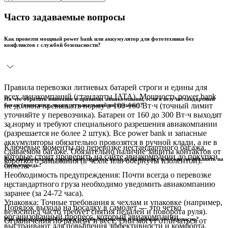
Часто задаваемые вопросы
Как провезти мощный power bank или аккумулятор для фототехники без
конфликтов с службой безопасности?
Правила перевозки литиевых батарей строги и едины для
всех авиакомпаний (стандарты IATA). Мощность power bank
На что обратить внимание в правилах авиакомпании, если я везу нестандартный
не должна превышать норму в 100-160 Вт·ч (точный лимит
багаж (велосипед, лыжи, музыкальный инструмент)?
уточняйте у перевозчика). Батареи от 160 до 300 Вт·ч выходят
за норму и требуют специального разрешения авиакомпании
(разрешается не более 2 штук). Все power bank и запасные
аккумуляторы обязательно провозятся в ручной клади, а не в
Ключевые моменты по перевозке нестандартного багажа,
сдаваемом багаже. Обязательно наличие защиты контактов от
которые стоит проверить на сайте авиакомпании до покупки
Как авиакомпании определяют порядок выхода на посадку и можно ли повлиять на
короткого замыкания (в чехле или обернуты изолентой).
билета:
свою очередь?
Необходимость предупреждения: Почти всегда о перевозке
нестандартного груза необходимо уведомить авиакомпанию
заранее (за 24-72 часа).
Упаковка: Точные требования к чехлам и упаковке (например,
Порядок выхода на посадку в самолет — это четко
велосипед часто требует снятия педалей и поворота руля).
организованный процесс, который авиакомпании
Как авиакомпании борются с турбулентностью и насколько это безопасно?
Ограничения по размеру и весу: Они могут отличаться от
выстраивают для повышения эффективности и комфорта.