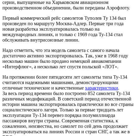
серии, выпущенные на Харьковском авиационном
производственном объединении, были переданы Аэрофлоту.
Первый коммерческий рейс самолетов Туполев Ту 134 был
произведен по маршруту Москва-Адлер. Первые три года
новая разработка эксплуатировалась только на
международных линиях, и только с 1969 года Ту-134 стал
обслуживать внутрисоюзные линии.
Надо отметить, что эта модель самолета с самого начала
достаточно активно экспортировалась. Так, уже в 1968 году
несколько машин было продано немецкой авиакомпании
«Интерфлюг», а несколько лет спустя польской «ЛОТ».
На протяжении более пятидесяти лет самолеты типа Ту-134
считаются надежными машинами, демонстрирующими
отличные технические и качественные
характеристики
.
За весь период времени было построено 852 самолета Ту-134
различных модификаций. В советский период отечественной
истории машина экспортировалась практически во все страны
социалистического лагеря. Только за первые тридцать лет
эксплуатации Ту-134 перевез порядка полумиллиарда
пассажиров внутри страны. Современная статистика, к
сожалению, неизвестна, но самолет по сей день продолжает
эксплуатироваться на линиях России и стран СНГ, а так же в