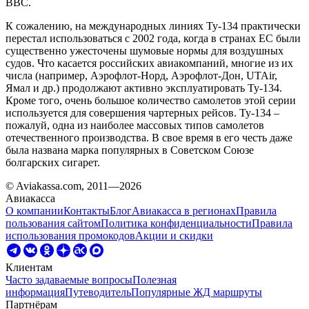
ВВС.
К сожалению, на международных линиях Ту-134 практически
перестал использоваться с 2002 года, когда в странах ЕС были
существенно ужесточены шумовые нормы для воздушных
судов. Что касается российских авиакомпаний, многие из их
числа (например, Аэрофлот-Норд, Аэрофлот-Дон, UTAir,
Ямал и др.) продолжают активно эксплуатировать Ту-134.
Кроме того, очень большое количество самолетов этой серии
используется для совершения чартерных рейсов. Ту-134 –
пожалуй, одна из наиболее массовых типов самолетов
отечественного производства. В свое время в его честь даже
была названа марка популярных в Советском Союзе
болгарских сигарет.
© Aviakassa.com, 2011—2026
Авиакасса
О компании
Контакты
Блог
Авиакасса в регионах
Правила
пользования сайтом
Политика конфиденциальности
Правила
использования промокодов
Акции и скидки
Клиентам
Часто задаваемые вопросы
Полезная
информация
Путеводитель
Популярные ЖД маршруты
Партнёрам