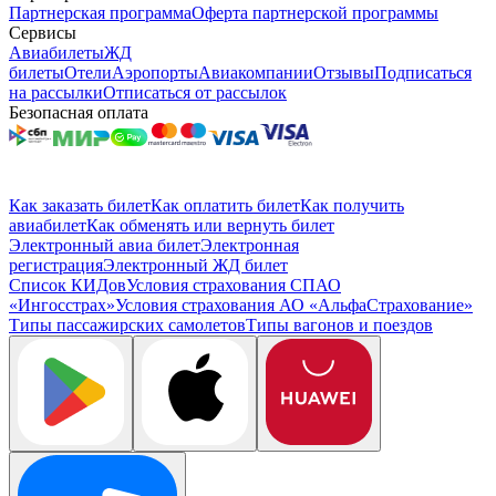
Партнерская программа
Оферта партнерской программы
Сервисы
Авиабилеты
ЖД
билеты
Отели
Аэропорты
Авиакомпании
Отзывы
Подписаться
на рассылки
Отписаться от рассылок
Безопасная оплата
Как заказать билет
Как оплатить билет
Как получить
авиабилет
Как обменять или вернуть билет
Электронный авиа билет
Электронная
регистрация
Электронный ЖД билет
Список КИДов
Условия страхования СПАО
«Ингосстрах»
Условия страхования АО «АльфаСтрахование»
Типы пассажирских самолетов
Типы вагонов и поездов