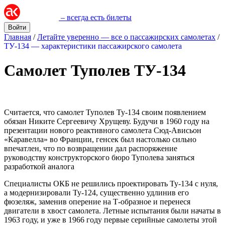
– всегда есть билеты
Войти
Главная
/
Летайте уверенно — все о пассажирских самолетах
/
ТУ-134 — характеристики пассажирского самолета
Самолет Туполев ТУ-134
Считается, что самолет Туполев Ту-134 своим появлением
обязан Никите Сергеевичу Хрущеву. Будучи в 1960 году на
презентации нового реактивного самолета Сюд-Ависьон
«Каравелла» во Франции, генсек был настолько сильно
впечатлен, что по возвращении дал распоряжение
руководству конструкторского бюро Туполева заняться
разработкой аналога
Специалисты ОКБ не решились проектировать Ту-134 с нуля,
а модернизировали Ту-124, существенно удлинив его
фюзеляж, заменив оперение на Т-образное и перенеся
двигатели в хвост самолета. Летные испытания были начаты в
1963 году, и уже в 1966 году первые серийные самолеты этой