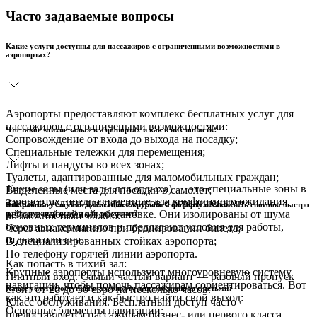
Часто задаваемые вопросы
Какие услуги доступны для пассажиров с ограниченными возможностями в
аэропортах?
Аэропорты предоставляют комплекс бесплатных услуг для
пассажиров с ограничеными возможностями:
Что такое «тихие залы» в аэропортах и как в них попасть?
Сопровождение от входа до выхода на посадку;
Специальные тележки для перемещения;
Лифты и пандусы во всех зонах;
Туалеты, адаптированные для маломобильных граждан;
Тихие залы (или залы для отдыха) — это специальные зоны в
Выделенные места для посадки в самолет;
аэропортах, предназначенные для комфортного ожидания
Заказать услуги для пассажиров с ограничеными
Как работает система навигации в крупном аэропорту и какие есть способы быстро
рейса в спокойной обстановке. Они изолированы от шума
найти нужный выход или терминал?
возможностями можно:
основных терминалов и предлагают условия для работы,
Через авиакомпанию при бронировании билета;
отдыха или сна.
В специализированных стойках аэропорта;
По телефону горячей линии аэропорта.
Как попасть в тихий зал:
Крупные аэропорты используют многоуровневую систему
Платный вход. Самый частый вариант — разовый пропуск
навигации, чтобы помочь пассажирам сориентироваться. Вот
стоит от 20 до 50 евро на несколько часов.
Какие услуги доступны в аэропорту для пассажиров с детьми?
как это работает и как быстро найти свой выход:
Класс обслуживания. Бесплатный доступ часто
Основные элементы навигации:
предоставляется пассажирам бизнес- или первого класса.