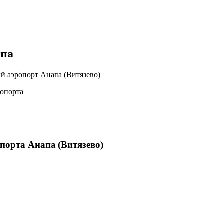
апа
ый аэропорт Анапа (Витязево)
ропорта
орта Анапа (Витязево)