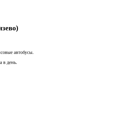
язево)
йсовые автобусы.
а в день.