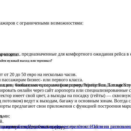
сажиров с ограничеными возможностями:
аэропортах, предназначенные для комфортного ожидания рейса 
ми можно:
 найти нужный выход или терминал?
от 20 до 50 евро на несколько часов.
 пассажирам бизнес- или первого класса.
ции, чтобы помочь пассажирам сориентироваться. Вот как это р
 или банковских программ (например, Priority Pass, LoungeKey
ировать онлайн через сайт аэропорта или специализированные 
ктор имеет свой цвет, а выходы на посадку (гейты) — сквозну
 потолком) ведут к выходам, багажу и основным зонам. Всегда с
орты предлагают свои приложения с функцией построения марш
тьми:
л.
й.
трацию и посадку без очереди.
ования сайтом
Политика конфиденциальности
Правила использов
сли нужно сосредоточиться перед перелётом. Найти их располож
— оно проложит точный маршрут.