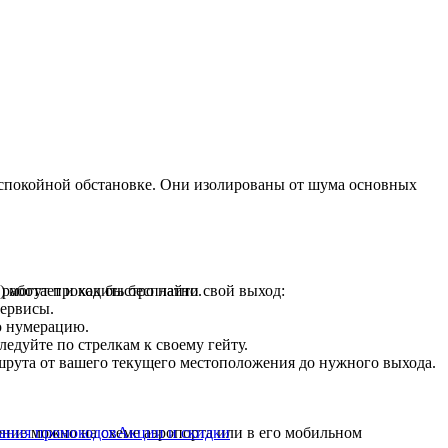
в спокойной обстановке. Они изолированы от шума основных
аботает и как быстро найти свой выход:
) могут проходить бесплатно.
сервисы.
ю нумерацию.
ледуйте по стрелкам к своему гейту.
рута от вашего текущего местоположения до нужного выхода.
ания промокодов
Акции и скидки
ение можно на схеме аэропорта или в его мобильном