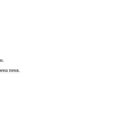
и.
ена пеня.