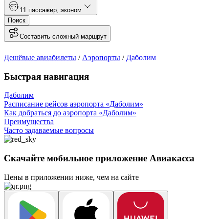
1
1 пассажир
,
эконом
Поиск
Составить сложный маршрут
Дешёвые авиабилеты
/
Аэропорты
/
Даболим
Быстрая навигация
Даболим
Расписание рейсов аэропорта «Даболим»
Как добраться до аэропорта «Даболим»
Преимущества
Часто задаваемые вопросы
Скачайте мобильное приложение Авиакасса
Цены в приложении ниже, чем на сайте