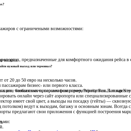
ах?
сажиров с ограничеными возможностями:
аэропортах, предназначенные для комфортного ожидания рейса 
ми можно:
 найти нужный выход или терминал?
от 20 до 50 евро на несколько часов.
 пассажирам бизнес- или первого класса.
ции, чтобы помочь пассажирам сориентироваться. Вот как это р
 или банковских программ (например, Priority Pass, LoungeKey
ировать онлайн через сайт аэропорта или специализированные 
ктор имеет свой цвет, а выходы на посадку (гейты) — сквозну
 потолком) ведут к выходам, багажу и основным зонам. Всегда с
орты предлагают свои приложения с функцией построения марш
тьми:
л.
й.