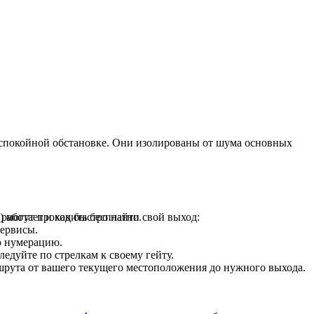
в спокойной обстановке. Они изолированы от шума основных
аботает и как быстро найти свой выход:
) могут проходить бесплатно.
сервисы.
ю нумерацию.
ледуйте по стрелкам к своему гейту.
рута от вашего текущего местоположения до нужного выхода.