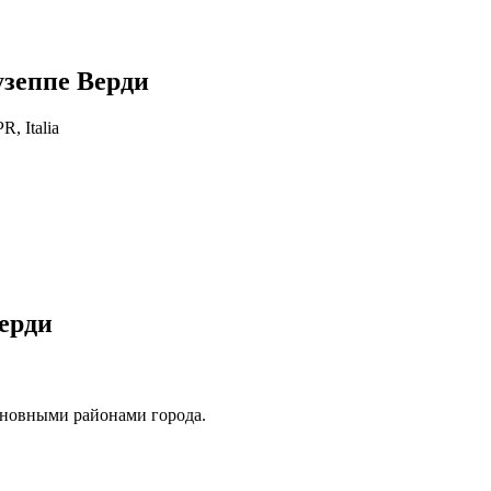
зеппе Верди
R, Italia
Верди
сновными районами города.