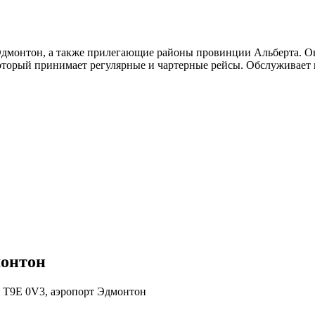
дмонтон, а также прилегающие районы провинции Альберта. Он 
оторый принимает регулярные и чартерные рейсы. Обслуживает 
монтон
AB T9E 0V3, аэропорт Эдмонтон