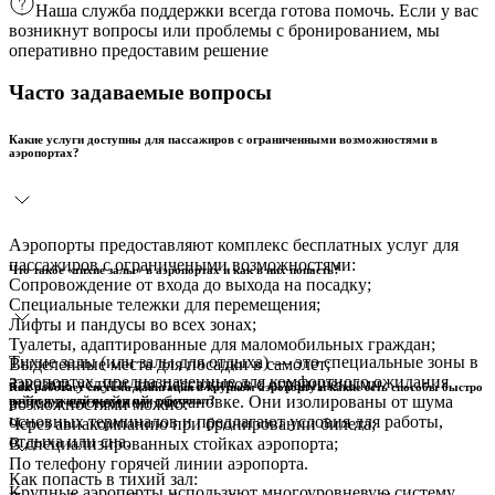
Наша служба поддержки всегда готова помочь. Если у вас
возникнут вопросы или проблемы с бронированием, мы
оперативно предоставим решение
Часто задаваемые вопросы
Какие услуги доступны для пассажиров с ограниченными возможностями в
аэропортах?
Аэропорты предоставляют комплекс бесплатных услуг для
пассажиров с ограничеными возможностями:
Что такое «тихие залы» в аэропортах и как в них попасть?
Сопровождение от входа до выхода на посадку;
Специальные тележки для перемещения;
Лифты и пандусы во всех зонах;
Туалеты, адаптированные для маломобильных граждан;
Тихие залы (или залы для отдыха) — это специальные зоны в
Выделенные места для посадки в самолет;
аэропортах, предназначенные для комфортного ожидания
Заказать услуги для пассажиров с ограничеными
Как работает система навигации в крупном аэропорту и какие есть способы быстро
рейса в спокойной обстановке. Они изолированы от шума
найти нужный выход или терминал?
возможностями можно:
основных терминалов и предлагают условия для работы,
Через авиакомпанию при бронировании билета;
отдыха или сна.
В специализированных стойках аэропорта;
По телефону горячей линии аэропорта.
Как попасть в тихий зал:
Крупные аэропорты используют многоуровневую систему