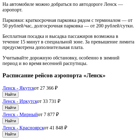
На автомобиле можно добраться по автодороге Ленск —
аэропорт.
Парковки: краткосрочная парковка рядом с терминалом — от
50 рублей/час, долгосрочная парковка — от 200 рублей/сутки.
Бесплатная посадка и высадка пассажиров возможна в
течение 15 минут в специальной зоне. За превышение лимита
предусмотрена дополнительная плата.
Учитывайте дорожную обстановку, особенно в зимний
период и во время весенней распутицы.
Расписание рейсов аэропорта «Ленск»
Ленск - Якутск
от
27 366
₽
Найти
Ленск - Иркутск
от
33 731
₽
Найти
Ленск - Мирный
от
7 877
₽
Найти
Ленск - Красноярск
от
41 848
₽
Найти