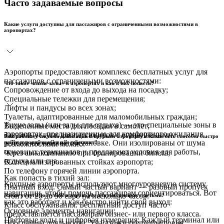
Часто задаваемые вопросы
Какие услуги доступны для пассажиров с ограниченными возможностями в
аэропортах?
Аэропорты предоставляют комплекс бесплатных услуг для
пассажиров с ограничеными возможностями:
Что такое «тихие залы» в аэропортах и как в них попасть?
Сопровождение от входа до выхода на посадку;
Специальные тележки для перемещения;
Лифты и пандусы во всех зонах;
Туалеты, адаптированные для маломобильных граждан;
Тихие залы (или залы для отдыха) — это специальные зоны в
Выделенные места для посадки в самолет;
аэропортах, предназначенные для комфортного ожидания
Заказать услуги для пассажиров с ограничеными
Как работает система навигации в крупном аэропорту и какие есть способы быстро
рейса в спокойной обстановке. Они изолированы от шума
найти нужный выход или терминал?
возможностями можно:
основных терминалов и предлагают условия для работы,
Через авиакомпанию при бронировании билета;
отдыха или сна.
В специализированных стойках аэропорта;
По телефону горячей линии аэропорта.
Как попасть в тихий зал:
Крупные аэропорты используют многоуровневую систему
Платный вход. Самый частый вариант — разовый пропуск
навигации, чтобы помочь пассажирам сориентироваться. Вот
стоит от 20 до 50 евро на несколько часов.
Какие услуги доступны в аэропорту для пассажиров с детьми?
как это работает и как быстро найти свой выход:
Класс обслуживания. Бесплатный доступ часто
Основные элементы навигации:
предоставляется пассажирам бизнес- или первого класса.
Цветовые коды и цифровая нумерация: Каждый терминал или
Программы лояльности. Участники premium-уровня