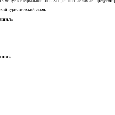
 15 минут в специальной зоне. За превышение лимита предусмот
кий туристический сезон.
нешнл»
ешнл»