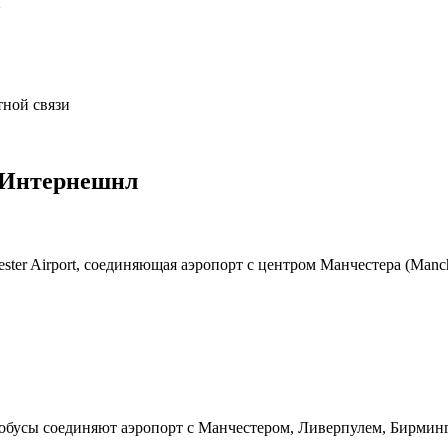
X
тной связи
р Интернешнл
ster Airport, соединяющая аэропорт с центром Манчестера (Manc
тобусы соединяют аэропорт с Манчестером, Ливерпулем, Бирмин