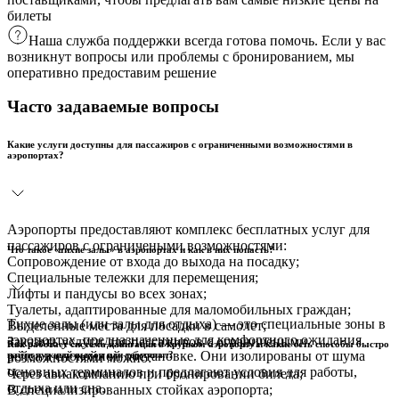
билеты
Наша служба поддержки всегда готова помочь. Если у вас
возникнут вопросы или проблемы с бронированием, мы
оперативно предоставим решение
Часто задаваемые вопросы
Какие услуги доступны для пассажиров с ограниченными возможностями в
аэропортах?
Аэропорты предоставляют комплекс бесплатных услуг для
пассажиров с ограничеными возможностями:
Что такое «тихие залы» в аэропортах и как в них попасть?
Сопровождение от входа до выхода на посадку;
Специальные тележки для перемещения;
Лифты и пандусы во всех зонах;
Туалеты, адаптированные для маломобильных граждан;
Тихие залы (или залы для отдыха) — это специальные зоны в
Выделенные места для посадки в самолет;
аэропортах, предназначенные для комфортного ожидания
Заказать услуги для пассажиров с ограничеными
Как работает система навигации в крупном аэропорту и какие есть способы быстро
рейса в спокойной обстановке. Они изолированы от шума
найти нужный выход или терминал?
возможностями можно:
основных терминалов и предлагают условия для работы,
Через авиакомпанию при бронировании билета;
отдыха или сна.
В специализированных стойках аэропорта;