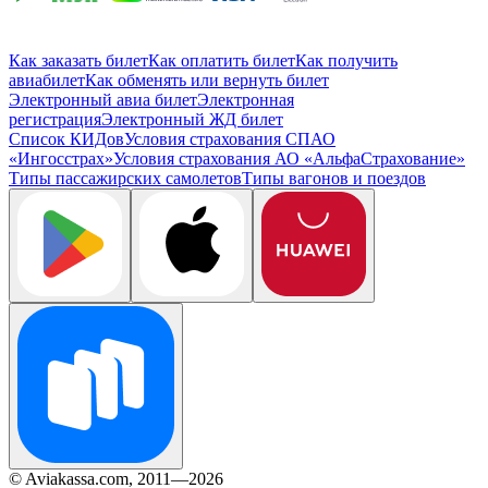
Как заказать билет
Как оплатить билет
Как получить
авиабилет
Как обменять или вернуть билет
Электронный авиа билет
Электронная
регистрация
Электронный ЖД билет
Список КИДов
Условия страхования СПАО
«Ингосстрах»
Условия страхования АО «АльфаСтрахование»
Типы пассажирских самолетов
Типы вагонов и поездов
© Aviakassa.com, 2011—2026