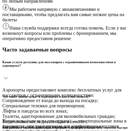
по любым направлениям
Мы работаем напрямую с авиакомпаниями и
поставщиками, чтобы предлагать вам самые низкие цены на
билеты
Наша служба поддержки всегда готова помочь. Если у вас
возникнут вопросы или проблемы с бронированием, мы
оперативно предоставим решение
Часто задаваемые вопросы
Какие услуги доступны для пассажиров с ограниченными возможностями в
аэропортах?
Аэропорты предоставляют комплекс бесплатных услуг для
пассажиров с ограничеными возможностями:
Что такое «тихие залы» в аэропортах и как в них попасть?
Сопровождение от входа до выхода на посадку;
Специальные тележки для перемещения;
Лифты и пандусы во всех зонах;
Туалеты, адаптированные для маломобильных граждан;
Тихие залы (или залы для отдыха) — это специальные зоны в
Выделенные места для посадки в самолет;
аэропортах, предназначенные для комфортного ожидания
Заказать услуги для пассажиров с ограничеными
Как работает система навигации в крупном аэропорту и какие есть способы быстро