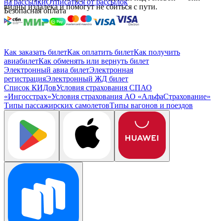
на рассылки
Отписаться от рассылок
видны издалека и помогут не сбиться с пути.
Безопасная оплата
Как заказать билет
Как оплатить билет
Как получить
авиабилет
Как обменять или вернуть билет
Электронный авиа билет
Электронная
регистрация
Электронный ЖД билет
Список КИДов
Условия страхования СПАО
«Ингосстрах»
Условия страхования АО «АльфаСтрахование»
Типы пассажирских самолетов
Типы вагонов и поездов