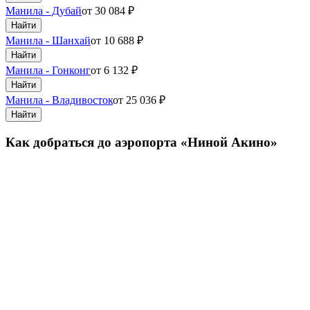
Манила - Дубай
от
30 084
₽
Найти
Манила - Шанхай
от
10 688
₽
Найти
Манила - Гонконг
от
6 132
₽
Найти
Манила - Владивосток
от
25 036
₽
Найти
Как добраться до аэропорта «Ниной Акино»