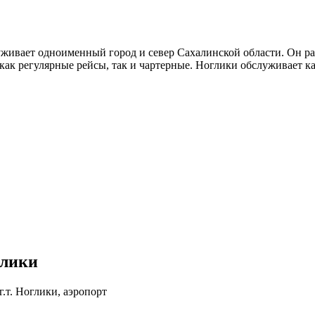
ивает одноименный город и север Сахалинской области. Он рас
ак регулярные рейсы, так и чартерные. Ноглики обслуживает к
глики
г.т. Ноглики, аэропорт