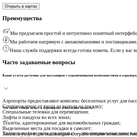
Открыть в картах
Преимущества
Мы предлагаем простой и интуитивно понятный интерфейс
Мы работаем напрямую с авиакомпаниями и поставщиками, 
Наша служба поддержки всегда готова помочь. Если у вас
Часто задаваемые вопросы
Какие услуги доступны для пассажиров с ограниченными возможностями в аэропорт
Аэропорты предоставляют комплекс бесплатных услуг для пас
Сопровождение от входа до выхода на посадку;
Что такое «тихие залы» в аэропортах и как в них попасть?
Специальные тележки для перемещения;
Лифты и пандусы во всех зонах;
Туалеты, адаптированные для маломобильных граждан;
Выделенные места для посадки в самолет;
Тихие залы (или залы для отдыха) — это специальные зоны в 
Заказать услуги для пассажиров с ограничеными возможностя