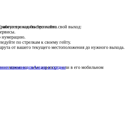
аботает и как быстро найти свой выход:
) могут проходить бесплатно.
сервисы.
ю нумерацию.
ледуйте по стрелкам к своему гейту.
рута от вашего текущего местоположения до нужного выхода.
ания промокодов
Акции и скидки
ение можно на схеме аэропорта или в его мобильном