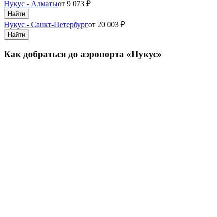
Нукус - Алматы
от
9 073
₽
Найти
Нукус - Санкт-Петербург
от
20 003
₽
Найти
Как добраться до аэропорта «Нукус»