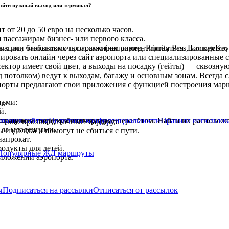
 найти нужный выход или терминал?
от 20 до 50 евро на несколько часов.
 пассажирам бизнес- или первого класса.
ции, чтобы помочь пассажирам сориентироваться. Вот как это р
 или банковских программ (например, Priority Pass, LoungeKey
ировать онлайн через сайт аэропорта или специализированные 
ктор имеет свой цвет, а выходы на посадку (гейты) — сквозну
 потолком) ведут к выходам, багажу и основным зонам. Всегда с
орты предлагают свои приложения с функцией построения марш
тьми:
л.
й.
трацию и посадку без очереди.
ования сайтом
Политика конфиденциальности
Правила использов
сли нужно сосредоточиться перед перелётом. Найти их располож
— оно проложит точный маршрут.
 за младенцами.
издалека и помогут не сбиться с пути.
напрокат.
одукты для детей.
Популярные ЖД маршруты
иложении аэропорта.
ы
Подписаться на рассылки
Отписаться от рассылок