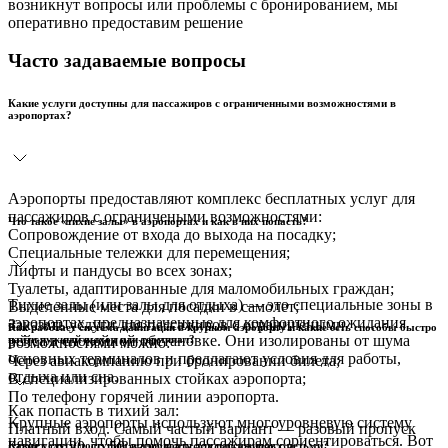
возникнут вопросы или проблемы с бронированием, мы
оперативно предоставим решение
Часто задаваемые вопросы
Какие услуги доступны для пассажиров с ограниченными возможностями в
аэропортах?
Аэропорты предоставляют комплекс бесплатных услуг для
пассажиров с ограничеными возможностями:
Что такое «тихие залы» в аэропортах и как в них попасть?
Сопровождение от входа до выхода на посадку;
Специальные тележки для перемещения;
Лифты и пандусы во всех зонах;
Туалеты, адаптированные для маломобильных граждан;
Тихие залы (или залы для отдыха) — это специальные зоны в
Выделенные места для посадки в самолет;
аэропортах, предназначенные для комфортного ожидания
Заказать услуги для пассажиров с ограничеными
Как работает система навигации в крупном аэропорту и какие есть способы быстро
рейса в спокойной обстановке. Они изолированы от шума
найти нужный выход или терминал?
возможностями можно:
основных терминалов и предлагают условия для работы,
Через авиакомпанию при бронировании билета;
отдыха или сна.
В специализированных стойках аэропорта;
По телефону горячей линии аэропорта.
Как попасть в тихий зал:
Крупные аэропорты используют многоуровневую систему
Платный вход. Самый частый вариант — разовый пропуск
навигации, чтобы помочь пассажирам сориентироваться. Вот
стоит от 20 до 50 евро на несколько часов.
Какие услуги доступны в аэропорту для пассажиров с детьми?