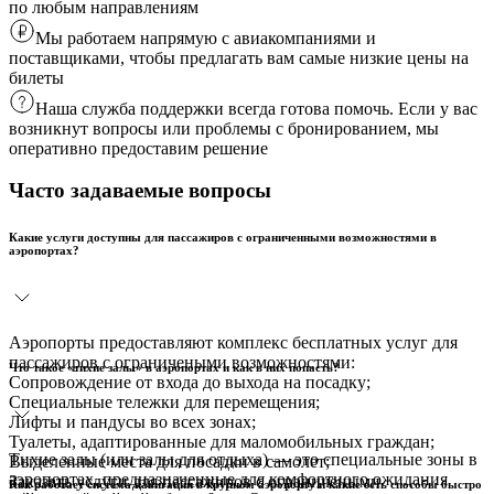
по любым направлениям
Мы работаем напрямую с авиакомпаниями и
поставщиками, чтобы предлагать вам самые низкие цены на
билеты
Наша служба поддержки всегда готова помочь. Если у вас
возникнут вопросы или проблемы с бронированием, мы
оперативно предоставим решение
Часто задаваемые вопросы
Какие услуги доступны для пассажиров с ограниченными возможностями в
аэропортах?
Аэропорты предоставляют комплекс бесплатных услуг для
пассажиров с ограничеными возможностями:
Что такое «тихие залы» в аэропортах и как в них попасть?
Сопровождение от входа до выхода на посадку;
Специальные тележки для перемещения;
Лифты и пандусы во всех зонах;
Туалеты, адаптированные для маломобильных граждан;
Тихие залы (или залы для отдыха) — это специальные зоны в
Выделенные места для посадки в самолет;
аэропортах, предназначенные для комфортного ожидания
Заказать услуги для пассажиров с ограничеными
Как работает система навигации в крупном аэропорту и какие есть способы быстро