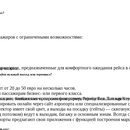
ах?
сажиров с ограничеными возможностями:
аэропортах, предназначенные для комфортного ожидания рейса 
ми можно:
 найти нужный выход или терминал?
от 20 до 50 евро на несколько часов.
 пассажирам бизнес- или первого класса.
ции, чтобы помочь пассажирам сориентироваться. Вот как это р
 или банковских программ (например, Priority Pass, LoungeKey
ировать онлайн через сайт аэропорта или специализированные 
ктор имеет свой цвет, а выходы на посадку (гейты) — сквозну
 потолком) ведут к выходам, багажу и основным зонам. Всегда с
орты предлагают свои приложения с функцией построения марш
тьми:
л.