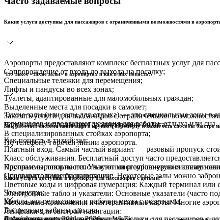
Часто задаваемые вопросы
Какие услуги доступны для пассажиров с ограниченными возможностями в аэропорт
Аэропорты предоставляют комплекс бесплатных услуг для пас
Сопровождение от входа до выхода на посадку;
Что такое «тихие залы» в аэропортах и как в них попасть?
Специальные тележки для перемещения;
Лифты и пандусы во всех зонах;
Туалеты, адаптированные для маломобильных граждан;
Выделенные места для посадки в самолет;
Тихие залы (или залы для отдыха) — это специальные зоны в 
Заказать услуги для пассажиров с ограничеными возможностя
терминалов и предлагают условия для работы, отдыха или сна.
Через авиакомпанию при бронировании билета;
Как работает система навигации в крупном аэропорту и какие есть способы быстро
В специализированных стойках аэропорта;
Как попасть в тихий зал:
По телефону горячей линии аэропорта.
Платный вход. Самый частый вариант — разовый пропуск стоит 
Класс обслуживания. Бесплатный доступ часто предоставляется
Крупные аэропорты используют многоуровневую систему навига
Программы лояльности. Участники premium-уровня авиационных
Основные элементы навигации:
Предварительное бронирование. Некоторые залы можно заброн
Какие услуги доступны в аэропорту для пассажиров с детьми?
Цветовые коды и цифровая нумерация: Каждый терминал или се
Что внутри:
Электронные табло и указатели: Основные указатели (часто под
Кресла для релаксации и рабочие места с розетками.
Мобильные приложения и интерактивные карты: Многие аэроп
Бесшумные кабины для сна.
Лайфхаки для быстрой навигации:
Аэропорты предлагают следующие услуги для пассажиров с де
© Aviakassa.com, 2011—2026
Бесплатные напитки, закуски и Wi-Fi.
Сфотографируйте общую схему аэропорта при входе в термина