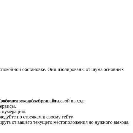
в спокойной обстановке. Они изолированы от шума основных
аботает и как быстро найти свой выход:
) могут проходить бесплатно.
сервисы.
ю нумерацию.
ледуйте по стрелкам к своему гейту.
рута от вашего текущего местоположения до нужного выхода.