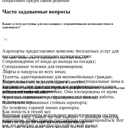
оперативно предоставим решение
Часто задаваемые вопросы
Какие услуги доступны для пассажиров с ограниченными возможностями в
аэропортах?
Аэропорты предоставляют комплекс бесплатных услуг для
пассажиров с ограничеными возможностями:
Что такое «тихие залы» в аэропортах и как в них попасть?
Сопровождение от входа до выхода на посадку;
Специальные тележки для перемещения;
Лифты и пандусы во всех зонах;
Туалеты, адаптированные для маломобильных граждан;
Тихие залы (или залы для отдыха) — это специальные зоны в
Выделенные места для посадки в самолет;
аэропортах, предназначенные для комфортного ожидания
Заказать услуги для пассажиров с ограничеными
Как работает система навигации в крупном аэропорту и какие есть способы быстро
рейса в спокойной обстановке. Они изолированы от шума
найти нужный выход или терминал?
возможностями можно:
основных терминалов и предлагают условия для работы,
Через авиакомпанию при бронировании билета;
отдыха или сна.
В специализированных стойках аэропорта;
По телефону горячей линии аэропорта.
Как попасть в тихий зал:
Крупные аэропорты используют многоуровневую систему
Платный вход. Самый частый вариант — разовый пропуск
навигации, чтобы помочь пассажирам сориентироваться. Вот
стоит от 20 до 50 евро на несколько часов.
Какие услуги доступны в аэропорту для пассажиров с детьми?
как это работает и как быстро найти свой выход:
Класс обслуживания. Бесплатный доступ часто