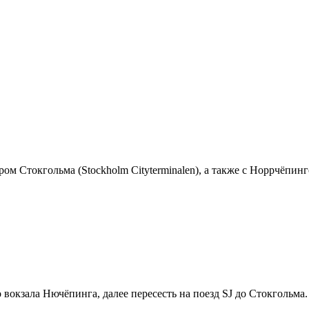
ом Стокгольма (Stockholm Cityterminalen), а также с Норрчёпин
вокзала Нючёпинга, далее пересесть на поезд SJ до Стокгольма.