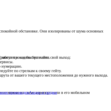
в спокойной обстановке. Они изолированы от шума основных
аботает и как быстро найти свой выход:
) могут проходить бесплатно.
сервисы.
ю нумерацию.
ледуйте по стрелкам к своему гейту.
рута от вашего текущего местоположения до нужного выхода.
ания промокодов
Акции и скидки
ение можно на схеме аэропорта или в его мобильном