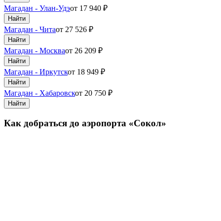
Магадан - Улан-Удэ
от
17 940
₽
Найти
Магадан - Чита
от
27 526
₽
Найти
Магадан - Москва
от
26 209
₽
Найти
Магадан - Иркутск
от
18 949
₽
Найти
Магадан - Хабаровск
от
20 750
₽
Найти
Как добраться до аэропорта «Сокол»