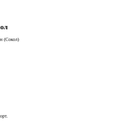
кол
ан (Сокол)
орт.