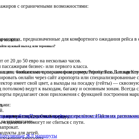
сажиров с ограничеными возможностями:
аэропортах, предназначенные для комфортного ожидания рейса 
ми можно:
 найти нужный выход или терминал?
от 20 до 50 евро на несколько часов.
 пассажирам бизнес- или первого класса.
ции, чтобы помочь пассажирам сориентироваться. Вот как это р
 или банковских программ (например, Priority Pass, LoungeKey
ировать онлайн через сайт аэропорта или специализированные 
ктор имеет свой цвет, а выходы на посадку (гейты) — сквозну
 потолком) ведут к выходам, багажу и основным зонам. Всегда с
орты предлагают свои приложения с функцией построения марш
тьми:
л.
й.
трацию и посадку без очереди.
ования сайтом
Политика конфиденциальности
Правила использов
сли нужно сосредоточиться перед перелётом. Найти их располож
— оно проложит точный маршрут.
 за младенцами.
издалека и помогут не сбиться с пути.
напрокат.
одукты для детей.
Популярные ЖД маршруты
иложении аэропорта.