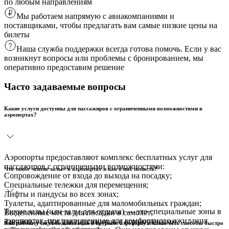
по любым направлениям
Мы работаем напрямую с авиакомпаниями и
поставщиками, чтобы предлагать вам самые низкие цены на
билеты
Наша служба поддержки всегда готова помочь. Если у вас
возникнут вопросы или проблемы с бронированием, мы
оперативно предоставим решение
Часто задаваемые вопросы
Какие услуги доступны для пассажиров с ограниченными возможностями в
аэропортах?
Аэропорты предоставляют комплекс бесплатных услуг для
пассажиров с ограничеными возможностями:
Что такое «тихие залы» в аэропортах и как в них попасть?
Сопровождение от входа до выхода на посадку;
Специальные тележки для перемещения;
Лифты и пандусы во всех зонах;
Туалеты, адаптированные для маломобильных граждан;
Тихие залы (или залы для отдыха) — это специальные зоны в
Выделенные места для посадки в самолет;
аэропортах, предназначенные для комфортного ожидания
Заказать услуги для пассажиров с ограничеными
Как работает система навигации в крупном аэропорту и какие есть способы быстро