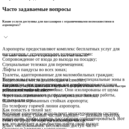
Часто задаваемые вопросы
Какие услуги доступны для пассажиров с ограниченными возможностями в
аэропортах?
Аэропорты предоставляют комплекс бесплатных услуг для
пассажиров с ограничеными возможностями:
Что такое «тихие залы» в аэропортах и как в них попасть?
Сопровождение от входа до выхода на посадку;
Специальные тележки для перемещения;
Лифты и пандусы во всех зонах;
Туалеты, адаптированные для маломобильных граждан;
Тихие залы (или залы для отдыха) — это специальные зоны в
Выделенные места для посадки в самолет;
аэропортах, предназначенные для комфортного ожидания
Заказать услуги для пассажиров с ограничеными
Как работает система навигации в крупном аэропорту и какие есть способы быстро
рейса в спокойной обстановке. Они изолированы от шума
найти нужный выход или терминал?
возможностями можно:
основных терминалов и предлагают условия для работы,
Через авиакомпанию при бронировании билета;
отдыха или сна.
В специализированных стойках аэропорта;
По телефону горячей линии аэропорта.
Как попасть в тихий зал:
Крупные аэропорты используют многоуровневую систему
Платный вход. Самый частый вариант — разовый пропуск
навигации, чтобы помочь пассажирам сориентироваться. Вот
стоит от 20 до 50 евро на несколько часов.
Какие услуги доступны в аэропорту для пассажиров с детьми?
как это работает и как быстро найти свой выход:
Класс обслуживания. Бесплатный доступ часто
Основные элементы навигации: