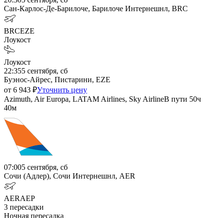
Сан-Карлос-Де-Барилоче, Барилоче Интернешнл, BRC
BRC
EZE
Лоукост
Лоукост
22:35
5 сентября, сб
Буэнос-Айрес, Пистарини, EZE
от
6 943
₽
Уточнить цену
Azimuth, Air Europa, LATAM Airlines, Sky Airline
В пути
50ч
40м
07:00
5 сентября, сб
Сочи (Адлер), Сочи Интернешнл, AER
AER
AEP
3
пересадки
Ночная пересадка