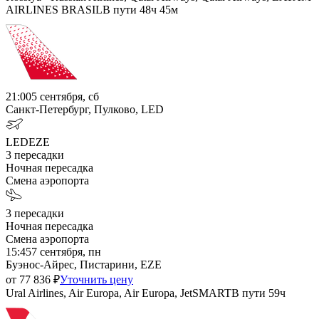
AIRLINES BRASIL
В пути
48ч 45м
21:00
5 сентября, сб
Санкт-Петербург, Пулково, LED
LED
EZE
3
пересадки
Ночная пересадка
Смена аэропорта
3
пересадки
Ночная пересадка
Смена аэропорта
15:45
7 сентября, пн
Буэнос-Айрес, Пистарини, EZE
от
77 836
₽
Уточнить цену
Ural Airlines, Air Europa, Air Europa, JetSMART
В пути
59ч