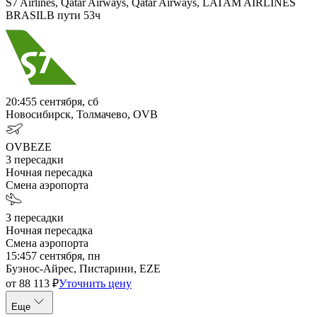
S7 Airlines, Qatar Airways, Qatar Airways, LATAM AIRLINES
BRASIL
В пути
53ч
20:45
5 сентября, сб
Новосибирск, Толмачево, OVB
OVB
EZE
3
пересадки
Ночная пересадка
Смена аэропорта
3
пересадки
Ночная пересадка
Смена аэропорта
15:45
7 сентября, пн
Буэнос-Айрес, Пистарини, EZE
от
88 113
₽
Уточнить цену
Еще