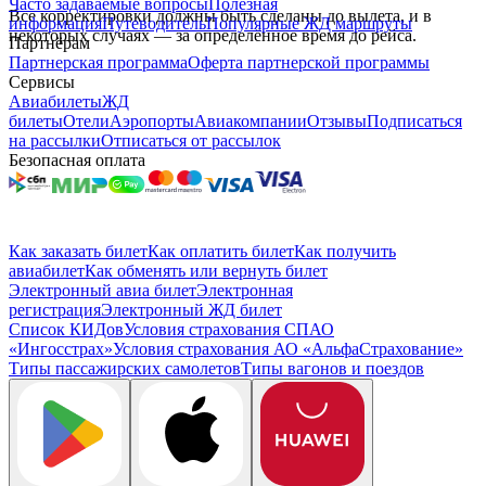
Часто задаваемые вопросы
Полезная
Все корректировки должны быть сделаны до вылета, и в
информация
Путеводитель
Популярные ЖД маршруты
некоторых случаях — за определённое время до рейса.
Партнёрам
Партнерская программа
Оферта партнерской программы
Сервисы
Авиабилеты
ЖД
билеты
Отели
Аэропорты
Авиакомпании
Отзывы
Подписаться
на рассылки
Отписаться от рассылок
Безопасная оплата
Как заказать билет
Как оплатить билет
Как получить
авиабилет
Как обменять или вернуть билет
Электронный авиа билет
Электронная
регистрация
Электронный ЖД билет
Список КИДов
Условия страхования СПАО
«Ингосстрах»
Условия страхования АО «АльфаСтрахование»
Типы пассажирских самолетов
Типы вагонов и поездов