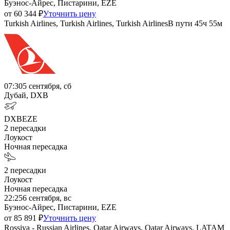
Буэнос-Айрес, Пистарини, EZE
от
60 344
₽
Уточнить цену
Turkish Airlines, Turkish Airlines, Turkish Airlines
В пути
45ч 55м
07:30
5 сентября, сб
Дубай, DXB
DXB
EZE
2
пересадки
Лоукост
Ночная пересадка
2
пересадки
Лоукост
Ночная пересадка
22:25
6 сентября, вс
Буэнос-Айрес, Пистарини, EZE
от
85 891
₽
Уточнить цену
Rossiya - Russian Airlines, Qatar Airways, Qatar Airways, LATAM