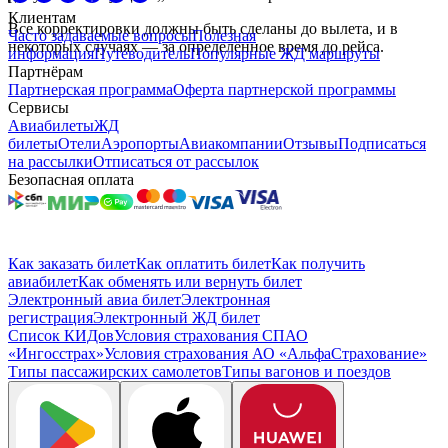
Клиентам
Все корректировки должны быть сделаны до вылета, и в
Часто задаваемые вопросы
Полезная
некоторых случаях — за определённое время до рейса.
информация
Путеводитель
Популярные ЖД маршруты
Партнёрам
Партнерская программа
Оферта партнерской программы
Сервисы
Авиабилеты
ЖД
билеты
Отели
Аэропорты
Авиакомпании
Отзывы
Подписаться
на рассылки
Отписаться от рассылок
Безопасная оплата
Как заказать билет
Как оплатить билет
Как получить
авиабилет
Как обменять или вернуть билет
Электронный авиа билет
Электронная
регистрация
Электронный ЖД билет
Список КИДов
Условия страхования СПАО
«Ингосстрах»
Условия страхования АО «АльфаСтрахование»
Типы пассажирских самолетов
Типы вагонов и поездов