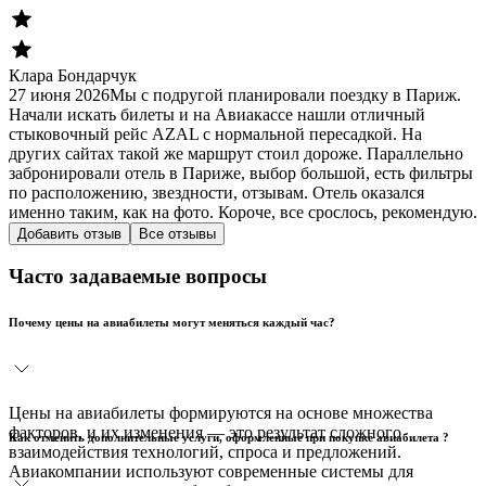
Клара Бондарчук
27 июня 2026
Мы с подругой планировали поездку в Париж.
Начали искать билеты и на Авиакассе нашли отличный
стыковочный рейс AZAL с нормальной пересадкой. На
других сайтах такой же маршрут стоил дороже. Параллельно
забронировали отель в Париже, выбор большой, есть фильтры
по расположению, звездности, отзывам. Отель оказался
именно таким, как на фото. Короче, все срослось, рекомендую.
Добавить отзыв
Все отзывы
Часто задаваемые вопросы
Почему цены на авиабилеты могут меняться каждый час?
Цены на авиабилеты формируются на основе множества
факторов, и их изменения — это результат сложного
Как отменить дополнительные услуги, оформленные при покупке авиабилета ?
взаимодействия технологий, спроса и предложений.
Авиакомпании используют современные системы для