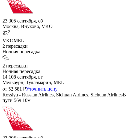
23:30
5 сентября, сб
Москва, Внуково, VKO
VKO
MEL
2
пересадки
Ночная пересадка
2
пересадки
Ночная пересадка
14:10
8 сентября, вт
Мельбурн, Тулламарин, MEL
от
52 581
₽
Уточнить цену
Rossiya - Russian Airlines, Sichuan Airlines, Sichuan Airlines
В
пути
56ч 10м
23:00
5 сентября, сб