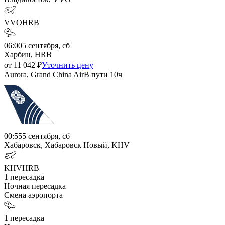
VVO
HRB
06:00
5 сентября, сб
Харбин, HRB
от
11 042
₽
Уточнить цену
Aurora, Grand China Air
В пути
10ч
00:55
5 сентября, сб
Хабаровск, Хабаровск Новый, KHV
KHV
HRB
1
пересадка
Ночная пересадка
Смена аэропорта
1
пересадка