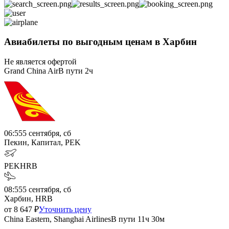
Авиабилеты по выгодным ценам в Харбин
Не является офертой
Grand China Air
В пути
2ч
06:55
5 сентября, сб
Пекин, Капитал, PEK
PEK
HRB
08:55
5 сентября, сб
Харбин, HRB
от
8 647
₽
Уточнить цену
China Eastern, Shanghai Airlines
В пути
11ч 30м