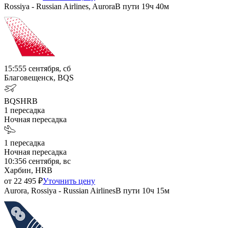
Rossiya - Russian Airlines, Aurora
В пути
19ч 40м
15:55
5 сентября, сб
Благовещенск, BQS
BQS
HRB
1
пересадка
Ночная пересадка
1
пересадка
Ночная пересадка
10:35
6 сентября, вс
Харбин, HRB
от
22 495
₽
Уточнить цену
Aurora, Rossiya - Russian Airlines
В пути
10ч 15м