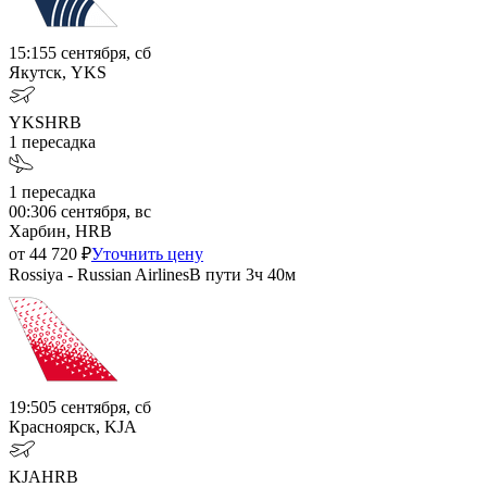
15:15
5 сентября, сб
Якутск, YKS
YKS
HRB
1
пересадка
1
пересадка
00:30
6 сентября, вс
Харбин, HRB
от
44 720
₽
Уточнить цену
Rossiya - Russian Airlines
В пути
3ч 40м
19:50
5 сентября, сб
Красноярск, KJA
KJA
HRB