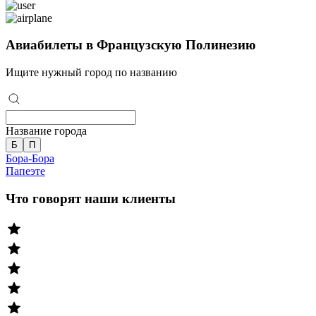
Авиабилеты в Французскую Полинезию
Ищите нужный город по названию
Название города
Б
П
Бора-Бора
Папеэте
Что говорят наши клиенты