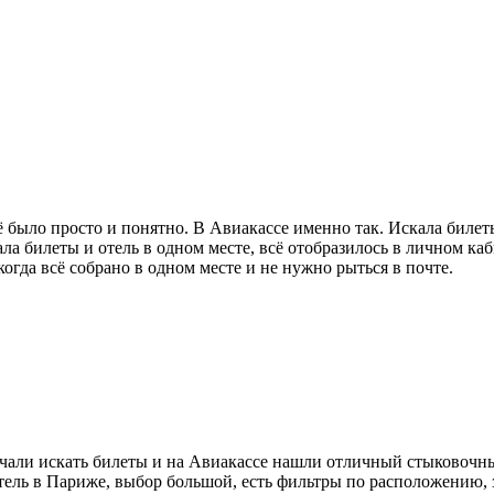
сё было просто и понятно. В Авиакассе именно так. Искала биле
ала билеты и отель в одном месте, всё отобразилось в личном к
когда всё собрано в одном месте и не нужно рыться в почте.
чали искать билеты и на Авиакассе нашли отличный стыковочны
ель в Париже, выбор большой, есть фильтры по расположению, з