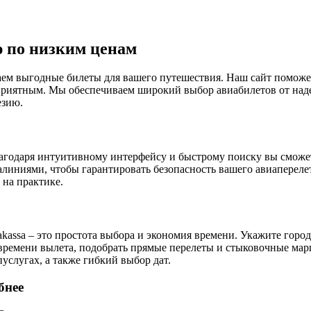
 по низким ценам
м выгодные билеты для вашего путешествия. Наш сайт поможет
приятным. Мы обеспечиваем широкий выбор авиабилетов от над
езию.
Благодаря интуитивному интерфейсу и быстрому поиску вы смож
иниями, чтобы гарантировать безопасность вашего авиаперелет
 на практике.
assa – это простота выбора и экономия времени. Укажите город
 времени вылета, подобрать прямые перелеты и стыковочные ма
слугах, а также гибкий выбор дат.
бнее