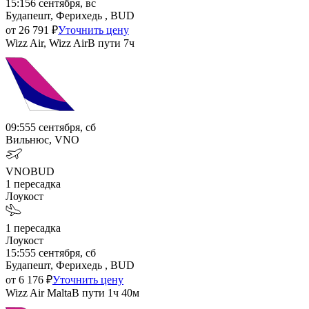
15:15
6 сентября, вс
Будапешт, Ферихедь , BUD
от
26 791
₽
Уточнить цену
Wizz Air, Wizz Air
В пути
7ч
09:55
5 сентября, сб
Вильнюс, VNO
VNO
BUD
1
пересадка
Лоукост
1
пересадка
Лоукост
15:55
5 сентября, сб
Будапешт, Ферихедь , BUD
от
6 176
₽
Уточнить цену
Wizz Air Malta
В пути
1ч 40м