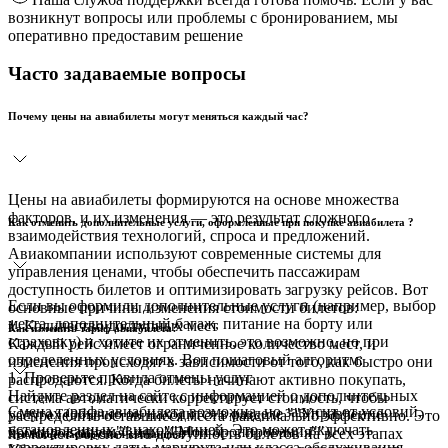
возникнут вопросы или проблемы с бронированием, мы
оперативно предоставим решение
Часто задаваемые вопросы
Почему цены на авиабилеты могут меняться каждый час?
Цены на авиабилеты формируются на основе множества
факторов, и их изменения — это результат сложного
Как отменить дополнительные услуги, оформленные при покупке авиабилета ?
взаимодействия технологий, спроса и предложений.
Авиакомпании используют современные системы для
управления ценами, чтобы обеспечить пассажирам
доступность билетов и оптимизировать загрузку рейсов. Вот
Если вы оформили дополнительные услуги (например, выбор
основные причины изменения стоимости билетов:
места, дополнительный багаж, питание на борту или
1. Количество доступных мест
Как изменить тариф авиабилета?
страховку) и хотите их отменить, это возможно, но при
Каждый рейс имеет ограниченное количество мест, и
определенных условиях. Вот пошаговый алгоритм:
изменения происходят в зависимости от того, как быстро они
1. Проверьте правила отмены услуг
распродаются. Когда билеты начинают активно покупать,
Найдите раздел на сайте с информацией о дополнительных
система автоматически корректирует стоимость, чтобы
Смена тарифа авиабилета возможна, но зависит от условий,
услугах (обычно он находится в разделе ""Управление
распределить оставшиеся места максимально эффективно. Это
установленных авиакомпанией. Это может включать
бронированием"" или ""Мои бронирования"").
помогает обеспечить доступность билетов на всех этапах
Что такое маршрутная квитанция?
корректировку даты, маршрута или класса обслуживания.