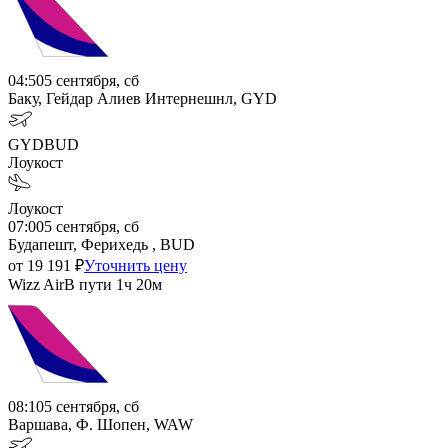
04:50
5 сентября, сб
Баку, Гейдар Алиев Интернешнл, GYD
GYD
BUD
Лоукост
Лоукост
07:00
5 сентября, сб
Будапешт, Ферихедь , BUD
от
19 191
₽
Уточнить цену
Wizz Air
В пути
1ч 20м
08:10
5 сентября, сб
Варшава, Ф. Шопен, WAW