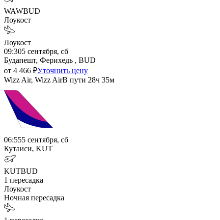
WAW
BUD
Лоукост
Лоукост
09:30
5 сентября, сб
Будапешт, Ферихедь , BUD
от
4 466
₽
Уточнить цену
Wizz Air, Wizz Air
В пути
28ч 35м
06:55
5 сентября, сб
Кутаиси, KUT
KUT
BUD
1
пересадка
Лоукост
Ночная пересадка