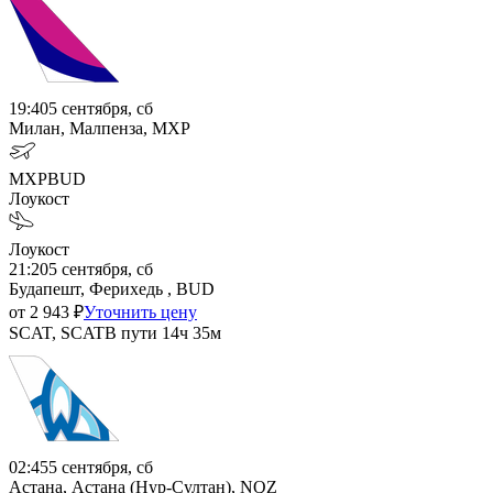
19:40
5 сентября, сб
Милан, Малпенза, MXP
MXP
BUD
Лоукост
Лоукост
21:20
5 сентября, сб
Будапешт, Ферихедь , BUD
от
2 943
₽
Уточнить цену
SCAT, SCAT
В пути
14ч 35м
02:45
5 сентября, сб
Астана, Астана (Нур-Султан), NQZ