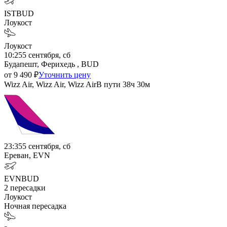
IST
BUD
Лоукост
Лоукост
10:25
5 сентября, сб
Будапешт, Ферихедь , BUD
от
9 490
₽
Уточнить цену
Wizz Air, Wizz Air, Wizz Air
В пути
38ч 30м
23:35
5 сентября, сб
Ереван, EVN
EVN
BUD
2
пересадки
Лоукост
Ночная пересадка