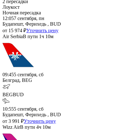
2
пересадки
Лоукост
Ночная пересадка
12:05
7 сентября, пн
Будапешт, Ферихедь , BUD
от
15 974
₽
Уточнить цену
Air Serbia
В пути
1ч 10м
09:45
5 сентября, сб
Белград, BEG
BEG
BUD
10:55
5 сентября, сб
Будапешт, Ферихедь , BUD
от
3 991
₽
Уточнить цену
Wizz Air
В пути
4ч 10м