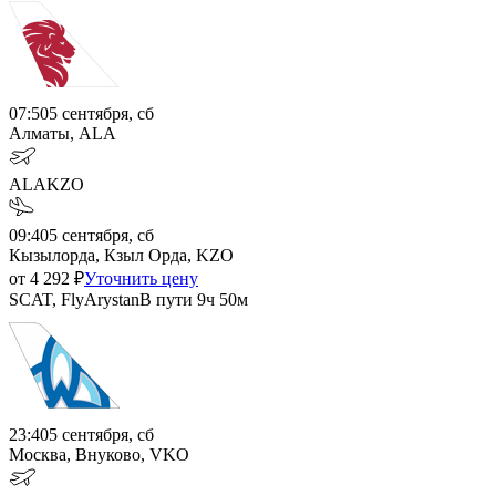
07:50
5 сентября, сб
Алматы, ALA
ALA
KZO
09:40
5 сентября, сб
Кызылорда, Кзыл Орда, KZO
от
4 292
₽
Уточнить цену
SCAT, FlyArystan
В пути
9ч 50м
23:40
5 сентября, сб
Москва, Внуково, VKO