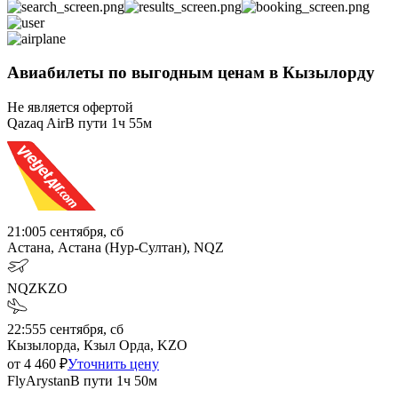
Авиабилеты по выгодным ценам в Кызылорду
Не является офертой
Qazaq Air
В пути
1ч 55м
21:00
5 сентября, сб
Астана, Астана (Нур-Султан), NQZ
NQZ
KZO
22:55
5 сентября, сб
Кызылорда, Кзыл Орда, KZO
от
4 460
₽
Уточнить цену
FlyArystan
В пути
1ч 50м