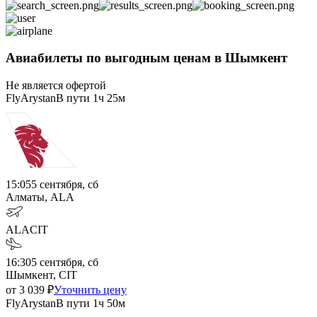
Авиабилеты по выгодным ценам в Шымкент
Не является офертой
FlyArystan
В пути
1ч 25м
15:05
5 сентября, сб
Алматы, ALA
ALA
CIT
16:30
5 сентября, сб
Шымкент, CIT
от
3 039
₽
Уточнить цену
FlyArystan
В пути
1ч 50м