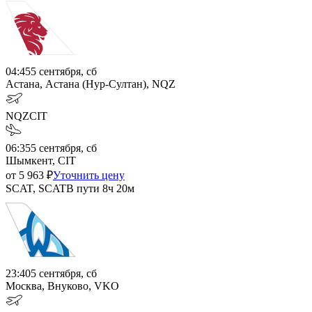
04:45
5 сентября, сб
Астана, Астана (Нур-Султан), NQZ
NQZ
CIT
06:35
5 сентября, сб
Шымкент, CIT
от
5 963
₽
Уточнить цену
SCAT, SCAT
В пути
8ч 20м
23:40
5 сентября, сб
Москва, Внуково, VKO