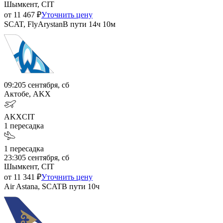
Шымкент, CIT
от
11 467
₽
Уточнить цену
SCAT, FlyArystan
В пути
14ч 10м
09:20
5 сентября, сб
Актобе, AKX
AKX
CIT
1
пересадка
1
пересадка
23:30
5 сентября, сб
Шымкент, CIT
от
11 341
₽
Уточнить цену
Air Astana, SCAT
В пути
10ч