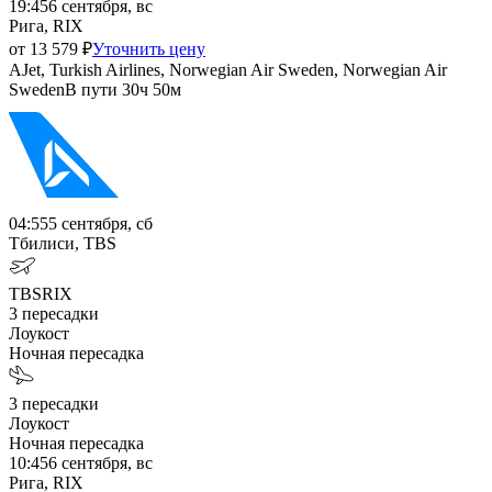
19:45
6 сентября, вс
Рига, RIX
от
13 579
₽
Уточнить цену
AJet, Turkish Airlines, Norwegian Air Sweden, Norwegian Air
Sweden
В пути
30ч 50м
04:55
5 сентября, сб
Тбилиси, TBS
TBS
RIX
3
пересадки
Лоукост
Ночная пересадка
3
пересадки
Лоукост
Ночная пересадка
10:45
6 сентября, вс
Рига, RIX