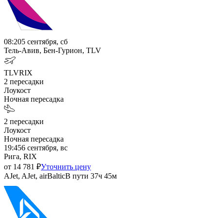
08:20
5 сентября, сб
Тель-Авив, Бен-Гурион, TLV
TLV
RIX
2
пересадки
Лоукост
Ночная пересадка
2
пересадки
Лоукост
Ночная пересадка
19:45
6 сентября, вс
Рига, RIX
от
14 781
₽
Уточнить цену
AJet, AJet, airBaltic
В пути
37ч 45м