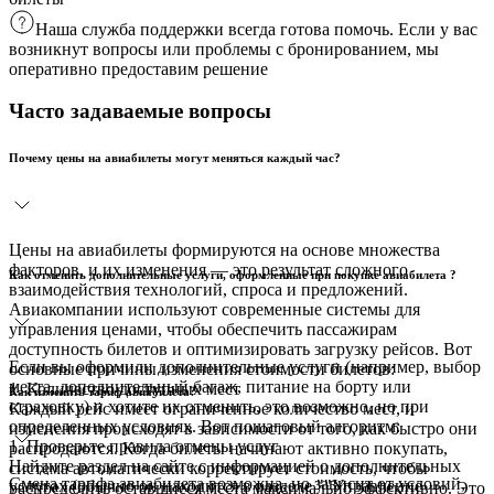
Наша служба поддержки всегда готова помочь. Если у вас
возникнут вопросы или проблемы с бронированием, мы
оперативно предоставим решение
Часто задаваемые вопросы
Почему цены на авиабилеты могут меняться каждый час?
Цены на авиабилеты формируются на основе множества
факторов, и их изменения — это результат сложного
Как отменить дополнительные услуги, оформленные при покупке авиабилета ?
взаимодействия технологий, спроса и предложений.
Авиакомпании используют современные системы для
управления ценами, чтобы обеспечить пассажирам
доступность билетов и оптимизировать загрузку рейсов. Вот
Если вы оформили дополнительные услуги (например, выбор
основные причины изменения стоимости билетов:
места, дополнительный багаж, питание на борту или
1. Количество доступных мест
Как изменить тариф авиабилета?
страховку) и хотите их отменить, это возможно, но при
Каждый рейс имеет ограниченное количество мест, и
определенных условиях. Вот пошаговый алгоритм:
изменения происходят в зависимости от того, как быстро они
1. Проверьте правила отмены услуг
распродаются. Когда билеты начинают активно покупать,
Найдите раздел на сайте с информацией о дополнительных
система автоматически корректирует стоимость, чтобы
Смена тарифа авиабилета возможна, но зависит от условий,
услугах (обычно он находится в разделе ""Управление
распределить оставшиеся места максимально эффективно. Это