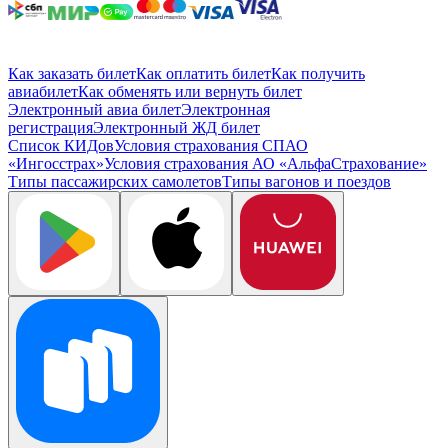
Как заказать билет
Как оплатить билет
Как получить
авиабилет
Как обменять или вернуть билет
Электронный авиа билет
Электронная
регистрация
Электронный ЖД билет
Список КИДов
Условия страхования СПАО
«Ингосстрах»
Условия страхования АО «АльфаСтрахование»
Типы пассажирских самолетов
Типы вагонов и поездов