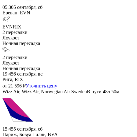
05:30
5 сентября, сб
Ереван, EVN
EVN
RIX
2
пересадки
Лоукост
Ночная пересадка
2
пересадки
Лоукост
Ночная пересадка
19:45
6 сентября, вс
Рига, RIX
от
21 596
₽
Уточнить цену
Wizz Air, Wizz Air, Norwegian Air Sweden
В пути
48ч 50м
15:45
5 сентября, сб
Париж, Бовуа Тилль, BVA