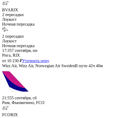
BVA
RIX
2
пересадки
Лоукост
Ночная пересадка
2
пересадки
Лоукост
Ночная пересадка
17:35
7 сентября, пн
Рига, RIX
от
10 230
₽
Уточнить цену
Wizz Air, Wizz Air, Norwegian Air Sweden
В пути
42ч 40м
21:55
5 сентября, сб
Рим, Фьюмичино, FCO
FCO
RIX