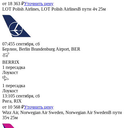
от
18 363
₽
Уточнить цену
LOT Polish Airlines, LOT Polish Airlines
В пути
4ч 25м
07:45
5 сентября, сб
Берлин, Berlin Brandenburg Airport, BER
BER
RIX
1
пересадка
Лоукост
1
пересадка
Лоукост
13:10
5 сентября, сб
Рига, RIX
от
10 568
₽
Уточнить цену
Wizz Air, Norwegian Air Sweden, Norwegian Air Sweden
В пути
35ч 25м