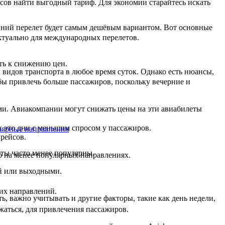
сов найти выгодный тариф. Для экономии старайтесь искать
ренний перелет будет самым дешёвым вариантом. Вот основные
ктуально для международных перелетов.
ть к снижению цен.
видов транспорта в любое время суток. Однако есть нюансы,
бы привлечь больше пассажиров, поскольку вечерние и
ми. Авиакомпании могут снижать цены на эти авиабилеты
к это дни с меньшим спросом у пассажиров.
лярные направления
 рейсов.
ты часто менее популярны.
ко на менее популярных направлениях.
ей или выходными.
ких направлений.
ь, важно учитывать и другие факторы, такие как день недели,
жаться, для привлечения пассажиров.