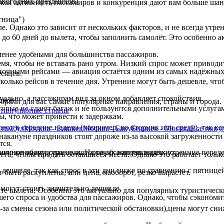
овогодних праздников).
кая активность пассажиров и конкуренция дают вам больше шан
тница")
ле. Однако это зависит от нескольких факторов, и не всегда ут
о 60 дней до вылета, чтобы заполнить самолёт. Это особенно а
 менее удобными для большинства пассажиров.
мя, чтобы не вставать рано утром. Низкий спрос может приводи
ночными рейсами — авиация остаётся одним из самых надёжных 
сяцев.
олько рейсов в течение дня. Утренние могут быть дешевле, что
ально, а пассажирам вид за окном добавляет спокойствия.
сков.
брали для вас самые популярные направления, страны и города.
.
орые не сдают багаж и не пользуются дополнительными услуга
популярные страны
ы, что может привести к задержкам.
т в середине недели (например, во вторник или среду), так ка
Стамбул
Москва - Бишкек
Москва - Баку
Бишкек - Москва
Все
попу
накануне праздников стоят дороже из-за высокой загруженности
тся.
менное оборудование, которое абсолютно надёжно.
оложенными странами. На таких направлениях утренние переле
та, чтобы продать оставшиеся места. Однако это работает толь
ь дешевле, так как спрос в эти дни ниже по сравнению с пятниц
 быть раскуплены, или цена, наоборот, резко вырастет.
 могут стоить значительно дешевле.
те вылета. Особенно это актуально для популярных туристичес
его спроса и удобства для пассажиров. Однако, чтобы сэкономит
-за смены сезона или политической обстановки),цены могут сни