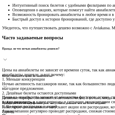
Интуитивный поиск билетов с удобными фильтрами по а
Оповещения о акциях, которые помогут найти авиабилет
Возможность бронировать авиабилеты в любое время и в
Быстрый доступ к истории бронирований, где доступно у
Убедитесь, что путешествовать дешево возможно с Aviakassa. 
Часто задаваемые вопросы
Правда ли что ночью авиабилеты дешевле?
Цены на авиабилеты не зависят от времени суток, так как ав
авиабилеты дешевле, и вот почему:
Когда снижаются цены на авиабилеты?
1. Меньше конкуренции
Ночью активность пассажиров ниже, так как большинство людей
выгодное предложение.
2. Дешёвые билеты остаются доступными
Цены на авиабилеты зависят от множества факторов: сезона, с
Дешёвые тарифы обновляются автоматически, и ночью, когда 
важно понимать, в какие периоды и ситуации авиакомпании сн
3. Акции и скидки
Правда ли билеты на утренний рейс могут быть дешевле чем на более поздний?
1. Во время распродаж и акций
Некоторые авиакомпании запускают акции или распродажи, кот
Авиакомпании регулярно проводят распродажи, снижая стоимо
Вывод