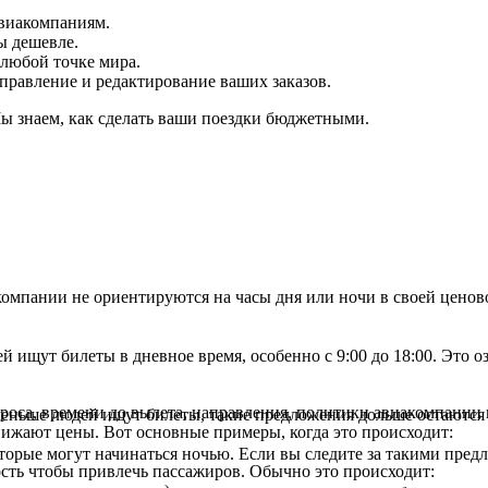
виакомпаниям.
ы дешевле.
 любой точке мира.
правление и редактирование ваших заказов.
Мы знаем, как сделать ваши поездки бюджетными.
иакомпании не ориентируются на часы дня или ночи в своей цен
 ищут билеты в дневное время, особенно с 9:00 до 18:00. Это о
проса, времени до вылета, направления, политики авиакомпании
меньше людей ищут билеты, такие предложения дольше остаются
ижают цены. Вот основные примеры, когда это происходит:
орые могут начинаться ночью. Если вы следите за такими предл
сть чтобы привлечь пассажиров. Обычно это происходит: