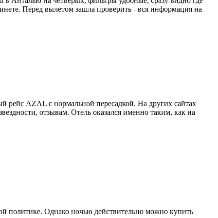
ты в Анталью на четверых, фильтры удобные, сразу видно где
абинете. Перед вылетом зашла проверить - вся информация на
й рейс AZAL с нормальной пересадкой. На других сайтах
вездности, отзывам. Отель оказался именно таким, как на
овой политике. Однако ночью действительно можно купить