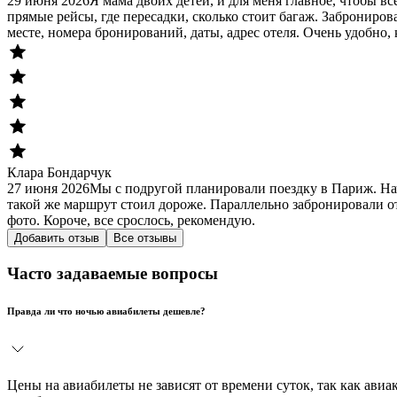
29 июня 2026
Я мама двоих детей, и для меня главное, чтобы в
прямые рейсы, где пересадки, сколько стоит багаж. Заброниров
месте, номера бронирований, даты, адрес отеля. Очень удобно, 
Клара Бондарчук
27 июня 2026
Мы с подругой планировали поездку в Париж. На
такой же маршрут стоил дороже. Параллельно забронировали от
фото. Короче, все срослось, рекомендую.
Добавить отзыв
Все отзывы
Часто задаваемые вопросы
Правда ли что ночью авиабилеты дешевле?
Цены на авиабилеты не зависят от времени суток, так как ав