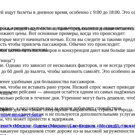
 ищут билеты в дневное время, особенно с 9:00 до 18:00. Это о
проса, времени до вылета, направления, политики авиакомпании
меньше людей ищут билеты, такие предложения дольше остаются
ижают цены. Вот основные примеры, когда это происходит:
орые могут начинаться ночью. Если вы следите за такими предл
сть чтобы привлечь пассажиров. Обычно это происходит:
овогодних праздников).
кая активность пассажиров и конкуренция дают вам больше шан
тница")
ле. Однако это зависит от нескольких факторов, и не всегда ут
о 60 дней до вылета, чтобы заполнить самолёт. Это особенно а
 менее удобными для большинства пассажиров.
мя, чтобы не вставать рано утром. Низкий спрос может приводи
ночными рейсами — авиация остаётся одним из самых надёжных 
сяцев.
олько рейсов в течение дня. Утренние могут быть дешевле, что
ально, а пассажирам вид за окном добавляет спокойствия.
сков.
брали для вас самые популярные направления, страны и города.
.
орые не сдают багаж и не пользуются дополнительными услуга
популярные страны
ы, что может привести к задержкам.
т в середине недели (например, во вторник или среду), так ка
Стамбул
Москва - Бишкек
Москва - Баку
Бишкек - Москва
Все
попу
накануне праздников стоят дороже из-за высокой загруженности