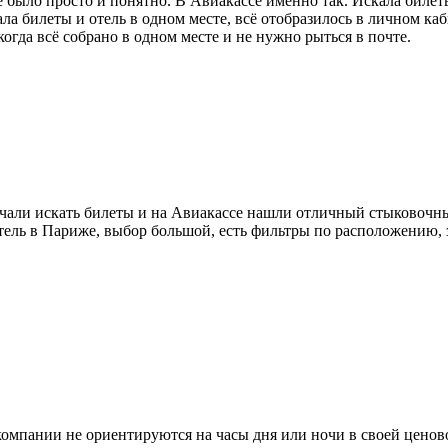
сё было просто и понятно. В Авиакассе именно так. Искала биле
ала билеты и отель в одном месте, всё отобразилось в личном к
когда всё собрано в одном месте и не нужно рыться в почте.
чали искать билеты и на Авиакассе нашли отличный стыковочны
ель в Париже, выбор большой, есть фильтры по расположению, з
иакомпании не ориентируются на часы дня или ночи в своей цен