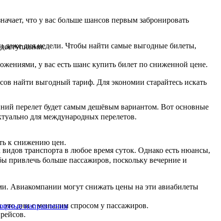
значает, что у вас больше шансов первым забронировать
 и даже дня недели. Чтобы найти самые выгодные билеты,
 доступными.
ожениями, у вас есть шанс купить билет по сниженной цене.
сов найти выгодный тариф. Для экономии старайтесь искать
ренний перелет будет самым дешёвым вариантом. Вот основные
ктуально для международных перелетов.
ть к снижению цен.
видов транспорта в любое время суток. Однако есть нюансы,
бы привлечь больше пассажиров, поскольку вечерние и
ми. Авиакомпании могут снижать цены на эти авиабилеты
к это дни с меньшим спросом у пассажиров.
лярные направления
 рейсов.