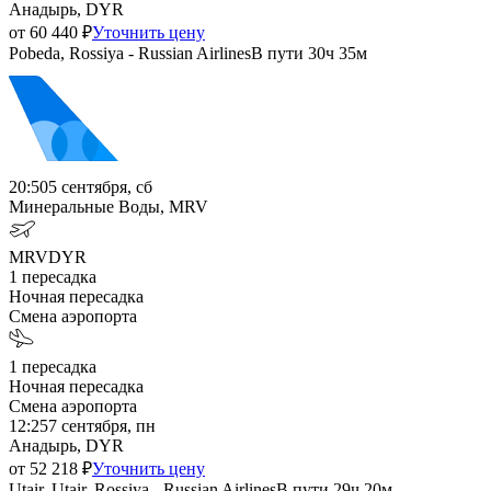
Анадырь, DYR
от
60 440
₽
Уточнить цену
Pobeda, Rossiya - Russian Airlines
В пути
30ч 35м
20:50
5 сентября, сб
Минеральные Воды, MRV
MRV
DYR
1
пересадка
Ночная пересадка
Смена аэропорта
1
пересадка
Ночная пересадка
Смена аэропорта
12:25
7 сентября, пн
Анадырь, DYR
от
52 218
₽
Уточнить цену
Utair, Utair, Rossiya - Russian Airlines
В пути
29ч 20м