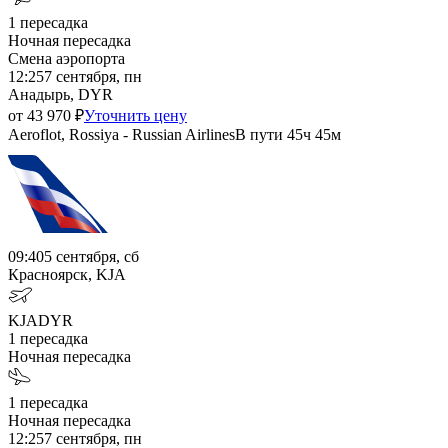
1
пересадка
Ночная пересадка
Смена аэропорта
12:25
7 сентября, пн
Анадырь, DYR
от
43 970
₽
Уточнить цену
Aeroflot, Rossiya - Russian Airlines
В пути
45ч 45м
09:40
5 сентября, сб
Красноярск, KJA
KJA
DYR
1
пересадка
Ночная пересадка
1
пересадка
Ночная пересадка
12:25
7 сентября, пн