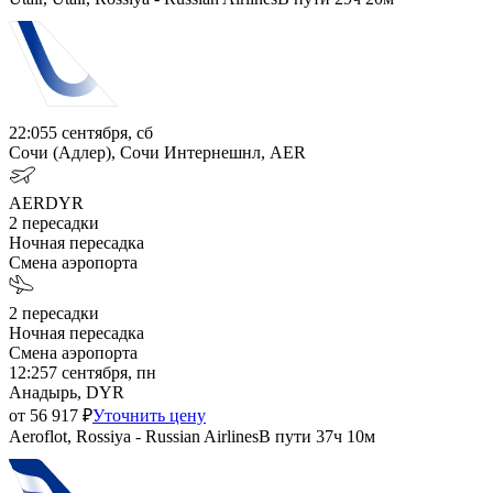
22:05
5 сентября, сб
Сочи (Адлер), Сочи Интернешнл, AER
AER
DYR
2
пересадки
Ночная пересадка
Смена аэропорта
2
пересадки
Ночная пересадка
Смена аэропорта
12:25
7 сентября, пн
Анадырь, DYR
от
56 917
₽
Уточнить цену
Aeroflot, Rossiya - Russian Airlines
В пути
37ч 10м