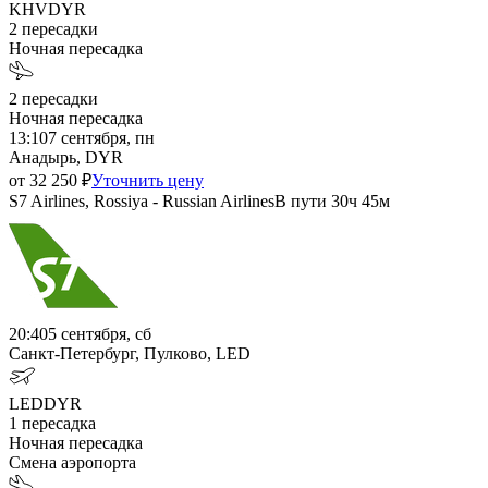
KHV
DYR
2
пересадки
Ночная пересадка
2
пересадки
Ночная пересадка
13:10
7 сентября, пн
Анадырь, DYR
от
32 250
₽
Уточнить цену
S7 Airlines, Rossiya - Russian Airlines
В пути
30ч 45м
20:40
5 сентября, сб
Санкт-Петербург, Пулково, LED
LED
DYR
1
пересадка
Ночная пересадка
Смена аэропорта