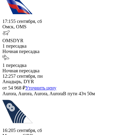
17:15
5 сентября, сб
Омск, OMS
OMS
DYR
1
пересадка
Ночная пересадка
1
пересадка
Ночная пересадка
12:25
7 сентября, пн
Анадырь, DYR
от
54 968
₽
Уточнить цену
Aurora, Aurora, Aurora, Aurora
В пути
43ч 50м
16:20
5 сентября, сб