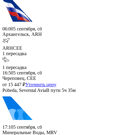
06:00
5 сентября, сб
Архангельск, ARH
ARH
CEE
1
пересадка
1
пересадка
16:50
5 сентября, сб
Череповец, CEE
от
15 447
₽
Уточнить цену
Pobeda, Severstal Avia
В пути
5ч 35м
17:10
5 сентября, сб
Минеральные Воды, MRV