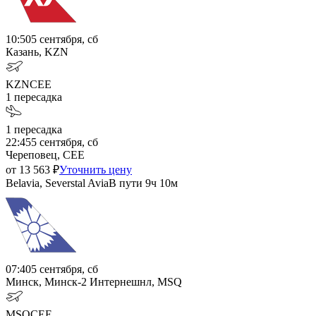
10:50
5 сентября, сб
Казань, KZN
KZN
CEE
1
пересадка
1
пересадка
22:45
5 сентября, сб
Череповец, CEE
от
13 563
₽
Уточнить цену
Belavia, Severstal Avia
В пути
9ч 10м
07:40
5 сентября, сб
Минск, Минск-2 Интернешнл, MSQ
MSQ
CEE