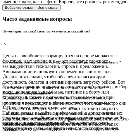
именно таким, как на фото. Короче, все срослось, рекомендую.
Добавить отзыв
Все отзывы
Часто задаваемые вопросы
Почему цены на авиабилеты могут меняться каждый час?
Цены на авиабилеты формируются на основе множества
факторов, и их изменения — это результат сложного
Как отменить дополнительные услуги, оформленные при покупке авиабилета ?
взаимодействия технологий, спроса и предложений.
Авиакомпании используют современные системы для
управления ценами, чтобы обеспечить пассажирам
доступность билетов и оптимизировать загрузку рейсов. Вот
Если вы оформили дополнительные услуги (например, выбор
основные причины изменения стоимости билетов:
места, дополнительный багаж, питание на борту или
1. Количество доступных мест
Как изменить тариф авиабилета?
страховку) и хотите их отменить, это возможно, но при
Каждый рейс имеет ограниченное количество мест, и
определенных условиях. Вот пошаговый алгоритм:
изменения происходят в зависимости от того, как быстро они
1. Проверьте правила отмены услуг
распродаются. Когда билеты начинают активно покупать,
Найдите раздел на сайте с информацией о дополнительных
система автоматически корректирует стоимость, чтобы
Смена тарифа авиабилета возможна, но зависит от условий,
услугах (обычно он находится в разделе ""Управление
распределить оставшиеся места максимально эффективно. Это
установленных авиакомпанией. Это может включать
бронированием"" или ""Мои бронирования"").
помогает обеспечить доступность билетов на всех этапах
Что такое маршрутная квитанция?
корректировку даты, маршрута или класса обслуживания.
Убедитесь, что услуга подлежит отмене и возврату денег.
продаж.