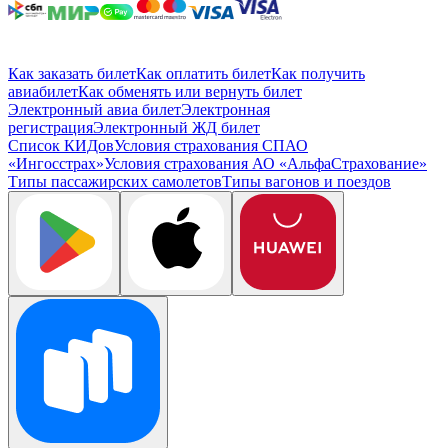
Как заказать билет
Как оплатить билет
Как получить
авиабилет
Как обменять или вернуть билет
Электронный авиа билет
Электронная
регистрация
Электронный ЖД билет
Список КИДов
Условия страхования СПАО
«Ингосстрах»
Условия страхования АО «АльфаСтрахование»
Типы пассажирских самолетов
Типы вагонов и поездов