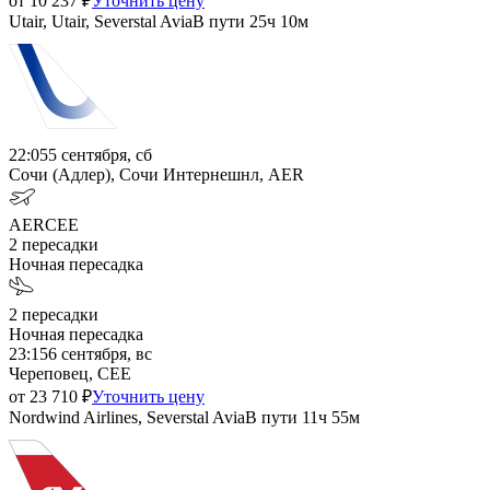
от
10 237
₽
Уточнить цену
Utair, Utair, Severstal Avia
В пути
25ч 10м
22:05
5 сентября, сб
Сочи (Адлер), Сочи Интернешнл, AER
AER
CEE
2
пересадки
Ночная пересадка
2
пересадки
Ночная пересадка
23:15
6 сентября, вс
Череповец, CEE
от
23 710
₽
Уточнить цену
Nordwind Airlines, Severstal Avia
В пути
11ч 55м