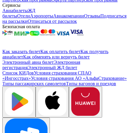
Сервисы
Авиабилеты
ЖД
билеты
Отели
Аэропорты
Авиакомпании
Отзывы
Подписаться
на рассылки
Отписаться от рассылок
Безопасная оплата
Как заказать билет
Как оплатить билет
Как получить
авиабилет
Как обменять или вернуть билет
Электронный авиа билет
Электронная
регистрация
Электронный ЖД билет
Список КИДов
Условия страхования СПАО
«Ингосстрах»
Условия страхования АО «АльфаСтрахование»
Типы пассажирских самолетов
Типы вагонов и поездов