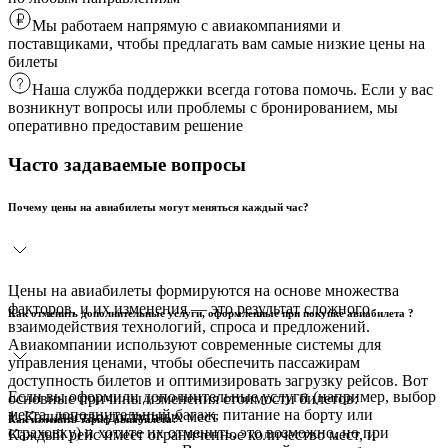
Мы работаем напрямую с авиакомпаниями и
поставщиками, чтобы предлагать вам самые низкие цены на
билеты
Наша служба поддержки всегда готова помочь. Если у вас
возникнут вопросы или проблемы с бронированием, мы
оперативно предоставим решение
Часто задаваемые вопросы
Почему цены на авиабилеты могут меняться каждый час?
Цены на авиабилеты формируются на основе множества
факторов, и их изменения — это результат сложного
Как отменить дополнительные услуги, оформленные при покупке авиабилета ?
взаимодействия технологий, спроса и предложений.
Авиакомпании используют современные системы для
управления ценами, чтобы обеспечить пассажирам
доступность билетов и оптимизировать загрузку рейсов. Вот
Если вы оформили дополнительные услуги (например, выбор
основные причины изменения стоимости билетов:
места, дополнительный багаж, питание на борту или
1. Количество доступных мест
Как изменить тариф авиабилета?
страховку) и хотите их отменить, это возможно, но при
Каждый рейс имеет ограниченное количество мест, и