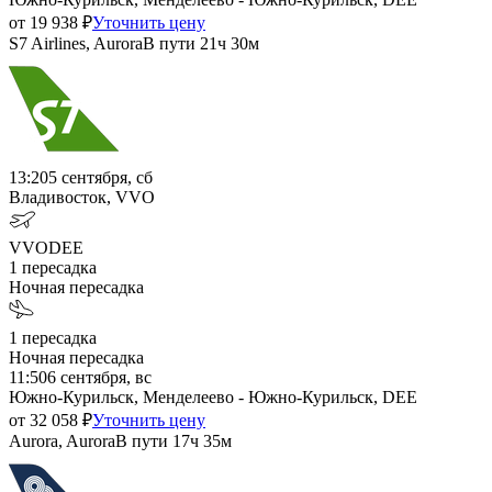
от
19 938
₽
Уточнить цену
S7 Airlines, Aurora
В пути
21ч 30м
13:20
5 сентября, сб
Владивосток, VVO
VVO
DEE
1
пересадка
Ночная пересадка
1
пересадка
Ночная пересадка
11:50
6 сентября, вс
Южно-Курильск, Менделеево - Южно-Курильск, DEE
от
32 058
₽
Уточнить цену
Aurora, Aurora
В пути
17ч 35м