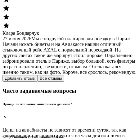
Клара Бондарчук
27 июня 2026
Мы с подругой планировали поездку в Париж.
Начали искать билеты и на Авиакассе нашли отличный
стыковочный рейс AZAL с нормальной пересадкой. На
других сайтах такой же маршрут стоил дороже. Параллельно
забронировали отель в Париже, выбор большой, есть фильтры
по расположению, звездности, отзывам. Отель оказался
именно таким, как на фото. Короче, все срослось, рекомендую.
Добавить отзыв
Все отзывы
Часто задаваемые вопросы
Правда ли что ночью авиабилеты дешевле?
Цены на авиабилеты не зависят от времени суток, так как
авиакомпании не ориентируются на часы дня или ночи в
Когда снижаются цены на авиабилеты?