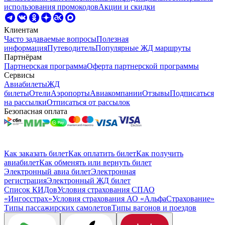
использования промокодов
Акции и скидки
Клиентам
Часто задаваемые вопросы
Полезная
информация
Путеводитель
Популярные ЖД маршруты
Партнёрам
Партнерская программа
Оферта партнерской программы
Сервисы
Авиабилеты
ЖД
билеты
Отели
Аэропорты
Авиакомпании
Отзывы
Подписаться
на рассылки
Отписаться от рассылок
Безопасная оплата
Как заказать билет
Как оплатить билет
Как получить
авиабилет
Как обменять или вернуть билет
Электронный авиа билет
Электронная
регистрация
Электронный ЖД билет
Список КИДов
Условия страхования СПАО
«Ингосстрах»
Условия страхования АО «АльфаСтрахование»
Типы пассажирских самолетов
Типы вагонов и поездов