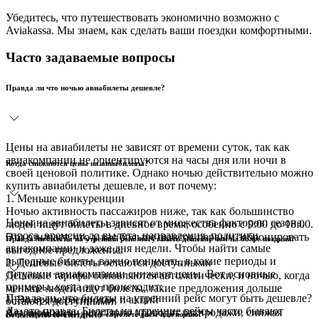
Убедитесь, что путешествовать экономично возможно с
Aviakassa. Мы знаем, как сделать ваши поездки комфортными.
Часто задаваемые вопросы
Правда ли что ночью авиабилеты дешевле?
Цены на авиабилеты не зависят от времени суток, так как
авиакомпании не ориентируются на часы дня или ночи в
Когда снижаются цены на авиабилеты?
своей ценовой политике. Однако ночью действительно можно
купить авиабилеты дешевле, и вот почему:
1. Меньше конкуренции
Ночью активность пассажиров ниже, так как большинство
Цены на авиабилеты зависят от множества факторов: сезона,
людей ищут билеты в дневное время, особенно с 9:00 до 18:00.
спроса, времени до вылета, направления, политики
Это означает, что у вас больше шансов первым забронировать
Правда ли билеты на утренний рейс могут быть дешевле чем на более поздний?
авиакомпании и даже дня недели. Чтобы найти самые
выгодное предложение.
выгодные билеты, важно понимать, в какие периоды и
2. Дешёвые билеты остаются доступными
ситуации авиакомпании снижают цены. Вот основные
Дешёвые тарифы обновляются автоматически, и ночью, когда
примеры, когда это происходит:
меньше людей ищут билеты, такие предложения дольше
Правда ли, что билеты на утренний рейс могут быть дешевле?
1. Во время распродаж и акций
остаются доступными.
Да, это правда. Билеты на утренние рейсы часто бывают
Авиакомпании регулярно проводят распродажи, снижая
3. Акции и скидки
Когда безопаснее летать на самолете днем или ночью?