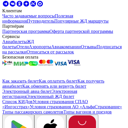
Клиентам
Часто задаваемые вопросы
Полезная
информация
Путеводитель
Популярные ЖД маршруты
Партнёрам
Партнерская программа
Оферта партнерской программы
Сервисы
Авиабилеты
ЖД
билеты
Отели
Аэропорты
Авиакомпании
Отзывы
Подписаться
на рассылки
Отписаться от рассылок
Безопасная оплата
Как заказать билет
Как оплатить билет
Как получить
авиабилет
Как обменять или вернуть билет
Электронный авиа билет
Электронная
регистрация
Электронный ЖД билет
Список КИДов
Условия страхования СПАО
«Ингосстрах»
Условия страхования АО «АльфаСтрахование»
Типы пассажирских самолетов
Типы вагонов и поездов