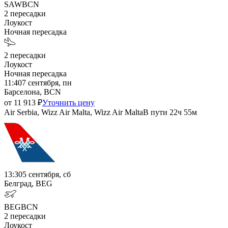
SAW
BCN
2
пересадки
Лоукост
Ночная пересадка
2
пересадки
Лоукост
Ночная пересадка
11:40
7 сентября, пн
Барселона, BCN
от
11 913
₽
Уточнить цену
Air Serbia, Wizz Air Malta, Wizz Air Malta
В пути
22ч 55м
13:30
5 сентября, сб
Белград, BEG
BEG
BCN
2
пересадки
Лоукост