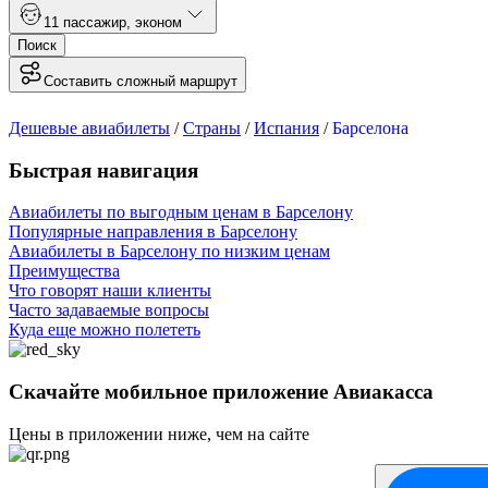
1
1 пассажир
,
эконом
Поиск
Составить сложный маршрут
Дешевые авиабилеты
/
Страны
/
Испания
/
Барселона
Быстрая навигация
Авиабилеты по выгодным ценам в Барселону
Популярные направления в Барселону
Авиабилеты в Барселону по низким ценам
Преимущества
Что говорят наши клиенты
Часто задаваемые вопросы
Куда еще можно полететь
Скачайте мобильное приложение Авиакасса
Цены в приложении ниже, чем на сайте