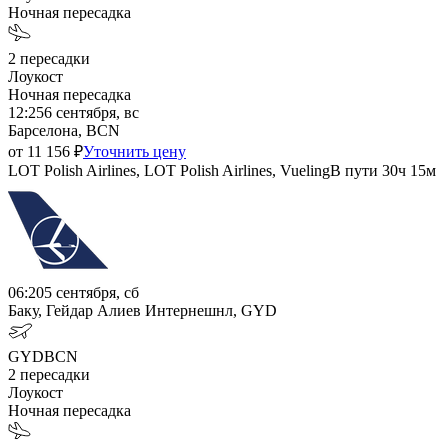
Ночная пересадка
2
пересадки
Лоукост
Ночная пересадка
12:25
6 сентября, вс
Барселона, BCN
от
11 156
₽
Уточнить цену
LOT Polish Airlines, LOT Polish Airlines, Vueling
В пути
30ч 15м
06:20
5 сентября, сб
Баку, Гейдар Алиев Интернешнл, GYD
GYD
BCN
2
пересадки
Лоукост
Ночная пересадка