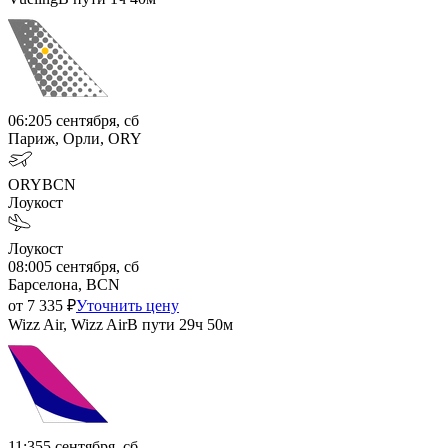
06:20
5 сентября, сб
Париж, Орли, ORY
ORY
BCN
Лоукост
Лоукост
08:00
5 сентября, сб
Барселона, BCN
от
7 335
₽
Уточнить цену
Wizz Air, Wizz Air
В пути
29ч 50м
11:35
5 сентября, сб