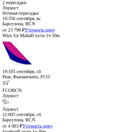
2
пересадки
Лоукост
Ночная пересадка
10:35
6 сентября, вс
Барселона, BCN
от
23 796
₽
Уточнить цену
Wizz Air Malta
В пути
1ч 50м
19:10
5 сентября, сб
Рим, Фьюмичино, FCO
FCO
BCN
Лоукост
Лоукост
21:00
5 сентября, сб
Барселона, BCN
от
4 003
₽
Уточнить цену
Vueling
В пути
1ч 40м