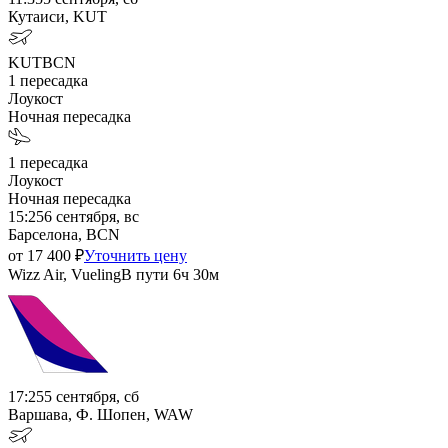
Кутаиси, KUT
KUT
BCN
1
пересадка
Лоукост
Ночная пересадка
1
пересадка
Лоукост
Ночная пересадка
15:25
6 сентября, вс
Барселона, BCN
от
17 400
₽
Уточнить цену
Wizz Air, Vueling
В пути
6ч 30м
17:25
5 сентября, сб
Варшава, Ф. Шопен, WAW