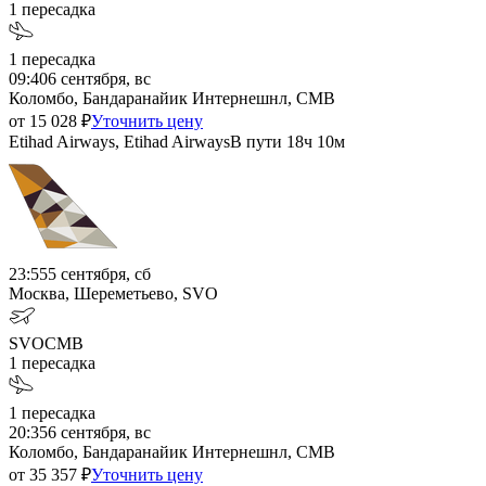
1
пересадка
1
пересадка
09:40
6 сентября, вс
Коломбо, Бандаранайик Интернешнл, CMB
от
15 028
₽
Уточнить цену
Etihad Airways, Etihad Airways
В пути
18ч 10м
23:55
5 сентября, сб
Москва, Шереметьево, SVO
SVO
CMB
1
пересадка
1
пересадка
20:35
6 сентября, вс
Коломбо, Бандаранайик Интернешнл, CMB
от
35 357
₽
Уточнить цену