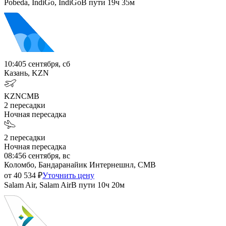
Pobeda, IndiGo, IndiGo
В пути
19ч 35м
10:40
5 сентября, сб
Казань, KZN
KZN
CMB
2
пересадки
Ночная пересадка
2
пересадки
Ночная пересадка
08:45
6 сентября, вс
Коломбо, Бандаранайик Интернешнл, CMB
от
40 534
₽
Уточнить цену
Salam Air, Salam Air
В пути
10ч 20м