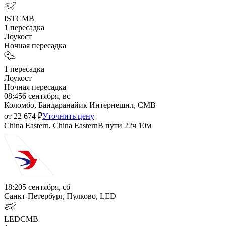
IST
CMB
1
пересадка
Лоукост
Ночная пересадка
1
пересадка
Лоукост
Ночная пересадка
08:45
6 сентября, вс
Коломбо, Бандаранайик Интернешнл, CMB
от
22 674
₽
Уточнить цену
China Eastern, China Eastern
В пути
22ч 10м
18:20
5 сентября, сб
Санкт-Петербург, Пулково, LED
LED
CMB