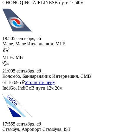
CHONGQING AIRLINES
В пути
1ч 40м
18:50
5 сентября, сб
Мале, Мале Интернешнл, MLE
MLE
CMB
21:00
5 сентября, сб
Коломбо, Бандаранайик Интернешнл, CMB
от
16 695
₽
Уточнить цену
IndiGo, IndiGo
В пути
12ч 20м
17:55
5 сентября, сб
Стамбул, Аэропорт Стамбула, IST