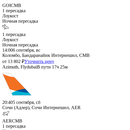
GOI
CMB
1
пересадка
Лоукост
Ночная пересадка
1
пересадка
Лоукост
Ночная пересадка
14:00
6 сентября, вс
Коломбо, Бандаранайик Интернешнл, CMB
от
13 802
₽
Уточнить цену
Azimuth, Flydubai
В пути
17ч 25м
20:40
5 сентября, сб
Сочи (Адлер), Сочи Интернешнл, AER
AER
CMB
1
пересадка