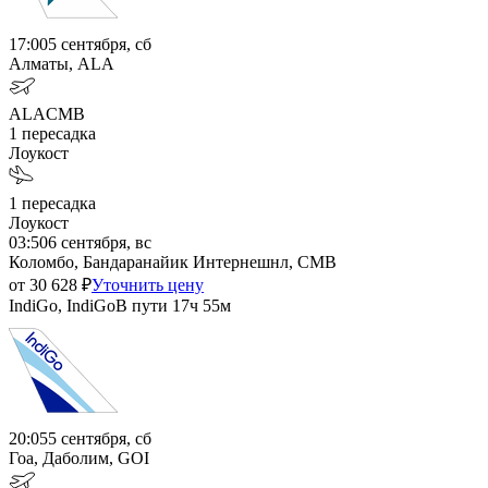
17:00
5 сентября, сб
Алматы, ALA
ALA
CMB
1
пересадка
Лоукост
1
пересадка
Лоукост
03:50
6 сентября, вс
Коломбо, Бандаранайик Интернешнл, CMB
от
30 628
₽
Уточнить цену
IndiGo, IndiGo
В пути
17ч 55м
20:05
5 сентября, сб
Гоа, Даболим, GOI