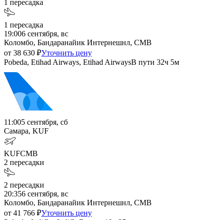
1
пересадка
1
пересадка
19:00
6 сентября, вс
Коломбо, Бандаранайик Интернешнл, CMB
от
38 630
₽
Уточнить цену
Pobeda, Etihad Airways, Etihad Airways
В пути
32ч 5м
11:00
5 сентября, сб
Самара, KUF
KUF
CMB
2
пересадки
2
пересадки
20:35
6 сентября, вс
Коломбо, Бандаранайик Интернешнл, CMB
от
41 766
₽
Уточнить цену