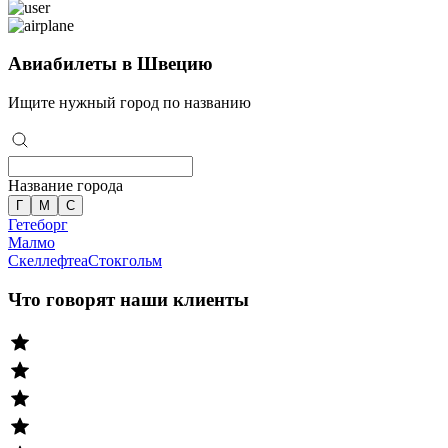
Авиабилеты в Швецию
Ищите нужный город по названию
Название города
Г
М
С
Гетеборг
Малмо
Скеллефтеа
Стокгольм
Что говорят наши клиенты