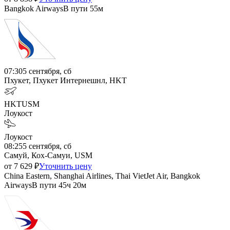
Bangkok Airways
В пути
55м
07:30
5 сентября, сб
Пхукет, Пхукет Интернешнл, HKT
HKT
USM
Лоукост
Лоукост
08:25
5 сентября, сб
Самуй, Кох-Самуи, USM
от
7 629
₽
Уточнить цену
China Eastern, Shanghai Airlines, Thai VietJet Air, Bangkok
Airways
В пути
45ч 20м