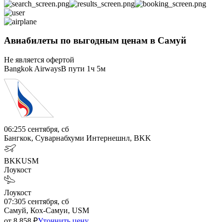
Авиабилеты по выгодным ценам в Самуй
Не является офертой
Bangkok Airways
В пути
1ч 5м
06:25
5 сентября, сб
Бангкок, Суварнабхуми Интернешнл, BKK
BKK
USM
Лоукост
Лоукост
07:30
5 сентября, сб
Самуй, Кох-Самуи, USM
от
8 858
₽
Уточнить цену