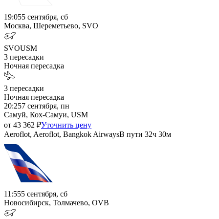
19:05
5 сентября, сб
Москва, Шереметьево, SVO
SVO
USM
3
пересадки
Ночная пересадка
3
пересадки
Ночная пересадка
20:25
7 сентября, пн
Самуй, Кох-Самуи, USM
от
43 362
₽
Уточнить цену
Aeroflot, Aeroflot, Bangkok Airways
В пути
32ч 30м
11:55
5 сентября, сб
Новосибирск, Толмачево, OVB