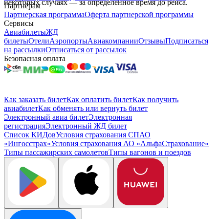
некоторых случаях — за определённое время до рейса.
Партнёрам
Партнерская программа
Оферта партнерской программы
Сервисы
Авиабилеты
ЖД
билеты
Отели
Аэропорты
Авиакомпании
Отзывы
Подписаться
на рассылки
Отписаться от рассылок
Безопасная оплата
Как заказать билет
Как оплатить билет
Как получить
авиабилет
Как обменять или вернуть билет
Электронный авиа билет
Электронная
регистрация
Электронный ЖД билет
Список КИДов
Условия страхования СПАО
«Ингосстрах»
Условия страхования АО «АльфаСтрахование»
Типы пассажирских самолетов
Типы вагонов и поездов