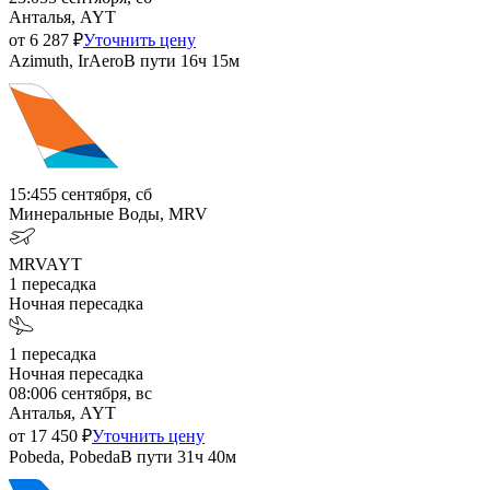
Анталья, AYT
от
6 287
₽
Уточнить цену
Azimuth, IrAero
В пути
16ч 15м
15:45
5 сентября, сб
Минеральные Воды, MRV
MRV
AYT
1
пересадка
Ночная пересадка
1
пересадка
Ночная пересадка
08:00
6 сентября, вс
Анталья, AYT
от
17 450
₽
Уточнить цену
Pobeda, Pobeda
В пути
31ч 40м