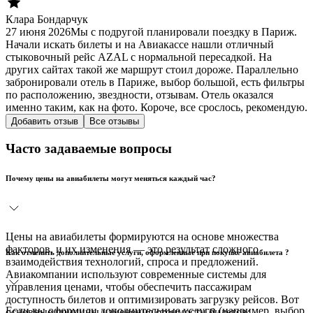
Клара Бондарчук
27 июня 2026
Мы с подругой планировали поездку в Париж.
Начали искать билеты и на Авиакассе нашли отличный
стыковочный рейс AZAL с нормальной пересадкой. На
других сайтах такой же маршрут стоил дороже. Параллельно
забронировали отель в Париже, выбор большой, есть фильтры
по расположению, звездности, отзывам. Отель оказался
именно таким, как на фото. Короче, все срослось, рекомендую.
Добавить отзыв
Все отзывы
Часто задаваемые вопросы
Почему цены на авиабилеты могут меняться каждый час?
Цены на авиабилеты формируются на основе множества
факторов, и их изменения — это результат сложного
Как отменить дополнительные услуги, оформленные при покупке авиабилета ?
взаимодействия технологий, спроса и предложений.
Авиакомпании используют современные системы для
управления ценами, чтобы обеспечить пассажирам
доступность билетов и оптимизировать загрузку рейсов. Вот
Если вы оформили дополнительные услуги (например, выбор
основные причины изменения стоимости билетов: