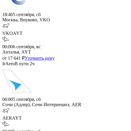
18:40
5 сентября, сб
Москва, Внуково, VKO
VKO
AYT
00:00
6 сентября, вс
Анталья, AYT
от
17 641
₽
Уточнить цену
IrAero
В пути
2ч
06:00
5 сентября, сб
Сочи (Адлер), Сочи Интернешнл, AER
AER
AYT