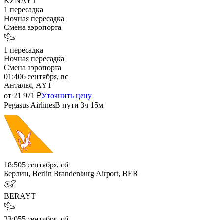
KZN
AYT
1
пересадка
Ночная пересадка
Смена аэропорта
1
пересадка
Ночная пересадка
Смена аэропорта
01:40
6 сентября, вс
Анталья, AYT
от
21 971
₽
Уточнить цену
Pegasus Airlines
В пути
3ч 15м
18:50
5 сентября, сб
Берлин, Berlin Brandenburg Airport, BER
BER
AYT
23:05
5 сентября, сб