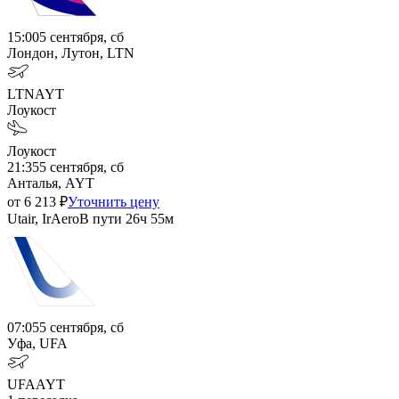
15:00
5 сентября, сб
Лондон, Лутон, LTN
LTN
AYT
Лоукост
Лоукост
21:35
5 сентября, сб
Анталья, AYT
от
6 213
₽
Уточнить цену
Utair, IrAero
В пути
26ч 55м
07:05
5 сентября, сб
Уфа, UFA
UFA
AYT