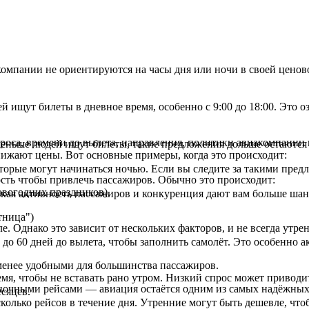
иакомпании не ориентируются на часы дня или ночи в своей цен
 ищут билеты в дневное время, особенно с 9:00 до 18:00. Это о
проса, времени до вылета, направления, политики авиакомпании
меньше людей ищут билеты, такие предложения дольше остаются
ижают цены. Вот основные примеры, когда это происходит:
орые могут начинаться ночью. Если вы следите за такими предл
сть чтобы привлечь пассажиров. Обычно это происходит:
овогодних праздников).
кая активность пассажиров и конкуренция дают вам больше шан
тница")
ле. Однако это зависит от нескольких факторов, и не всегда ут
о 60 дней до вылета, чтобы заполнить самолёт. Это особенно а
 менее удобными для большинства пассажиров.
мя, чтобы не вставать рано утром. Низкий спрос может приводи
ночными рейсами — авиация остаётся одним из самых надёжных 
сяцев.
олько рейсов в течение дня. Утренние могут быть дешевле, что