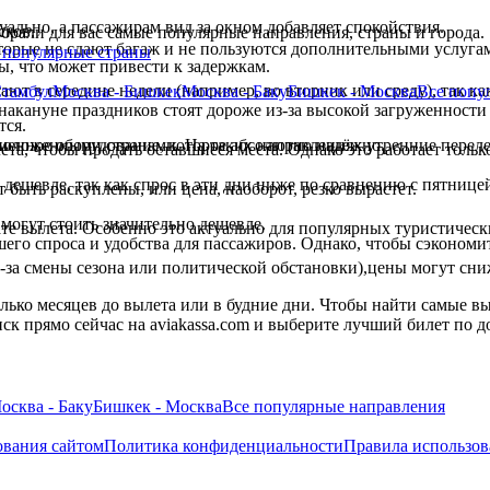
ально, а пассажирам вид за окном добавляет спокойствия.
сков.
брали для вас самые популярные направления, страны и города.
.
орые не сдают багаж и не пользуются дополнительными услуга
популярные страны
ы, что может привести к задержкам.
т в середине недели (например, во вторник или среду), так ка
Стамбул
Москва - Бишкек
Москва - Баку
Бишкек - Москва
Все
попу
накануне праздников стоят дороже из-за высокой загруженности
тся.
менное оборудование, которое абсолютно надёжно.
оложенными странами. На таких направлениях утренние переле
та, чтобы продать оставшиеся места. Однако это работает толь
ь дешевле, так как спрос в эти дни ниже по сравнению с пятниц
 быть раскуплены, или цена, наоборот, резко вырастет.
 могут стоить значительно дешевле.
те вылета. Особенно это актуально для популярных туристичес
его спроса и удобства для пассажиров. Однако, чтобы сэкономит
-за смены сезона или политической обстановки),цены могут сни
лько месяцев до вылета или в будние дни. Чтобы найти самые вы
ск прямо сейчас на aviakassa.com и выберите лучший билет по д
осква - Баку
Бишкек - Москва
Все
популярные направления
ования сайтом
Политика конфиденциальности
Правила использов