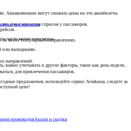
ми. Авиакомпании могут снижать цены на эти авиабилеты
к это дни с меньшим спросом у пассажиров.
лярные направления
 рейсов.
ты часто менее популярны.
ко на менее популярных направлениях.
ей или выходными.
ких направлений.
ь, важно учитывать и другие факторы, такие как день недели,
жаться, для привлечения пассажиров.
годные предложения, используйте сервис Aviakassa, следите за
оступной цене!
ания промокодов
Акции и скидки