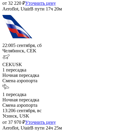
от
32 220
₽
Уточнить цену
Aeroflot, Utair
В пути
17ч 20м
22:00
5 сентября, сб
Челябинск, CEK
CEK
USK
1
пересадка
Ночная пересадка
Смена аэропорта
1
пересадка
Ночная пересадка
Смена аэропорта
13:20
6 сентября, вс
Усинск, USK
от
37 970
₽
Уточнить цену
Aeroflot, Utair
В пути
24ч 25м