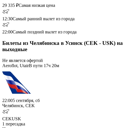
29 335
₽
Самая низкая цена
12:30
Самый ранний вылет из города
22:00
Самый поздний вылет из города
Билеты из Челябинска в Усинск (CEK - USK) на
выходные
Не является офертой
Aeroflot, Utair
В пути
17ч 20м
22:00
5 сентября, сб
Челябинск, CEK
CEK
USK
1
пересадка