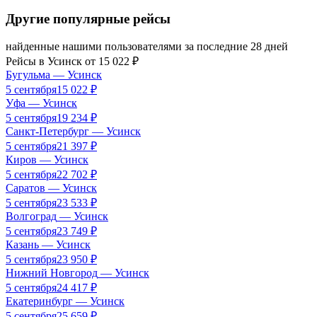
Другие популярные рейсы
найденные нашими пользователями за последние 28 дней
Рейсы в
Усинск
от
15 022
₽
Бугульма
—
Усинск
5 сентября
15 022
₽
Уфа
—
Усинск
5 сентября
19 234
₽
Санкт-Петербург
—
Усинск
5 сентября
21 397
₽
Киров
—
Усинск
5 сентября
22 702
₽
Саратов
—
Усинск
5 сентября
23 533
₽
Волгоград
—
Усинск
5 сентября
23 749
₽
Казань
—
Усинск
5 сентября
23 950
₽
Нижний Новгород
—
Усинск
5 сентября
24 417
₽
Екатеринбург
—
Усинск
5 сентября
25 659
₽