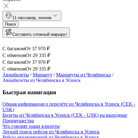
1
1 пассажир
,
эконом
Поиск
Составить сложный маршрут
С багажом
От
37 970
₽
С обменом
От
29 335
₽
С багажом
От
37 970
₽
С обменом
От
29 335
₽
Авиабилеты
/
Маршрут
/
Маршруты из Челябинска
/
Авиабилеты из Челябинска в Усинск
Быстрая навигация
Общая информация о перелёте из Челябинска в Усинск (CEK -
USK)
Билеты из Челябинска в Усинск (CEK - USK) на выходные
Преимущества
Что говорят наши клиенты
Легкий поиск рейсов из Челябинска в Усинск
Рейсы авиакомпаний из Челябинска в Усинск